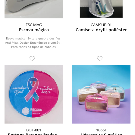
ESC MAG
CAMSUB-01
Escova mágica
Camiseta dryfit poliéster
sublimada
Esova mágica. Evita a quebra dos fios.
Anti frizz. Design Ergonômico e versátil.
Para todos os tipos de cabelos.
BOT-001
18651
Bottons Personalizados -
Nécessaire Sintética