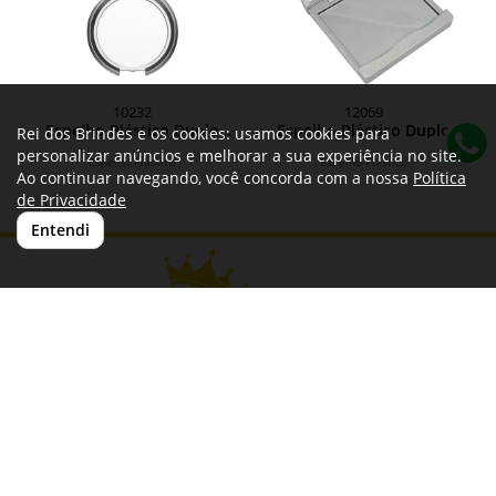
10232
12069
Espelho Plástico Duplo
Espelho Plástico Duplo
Rei dos Brindes e os cookies: usamos cookies para
Sem Aumento
Sem Aumento
personalizar anúncios e melhorar a sua experiência no site.
Espelho Plástico
Espelho Plástico
Ao continuar navegando, você concorda com a nossa
Política
de Privacidade
Entendi
Rei dos Brindes
CNPJ: 18.152.458/0001-21