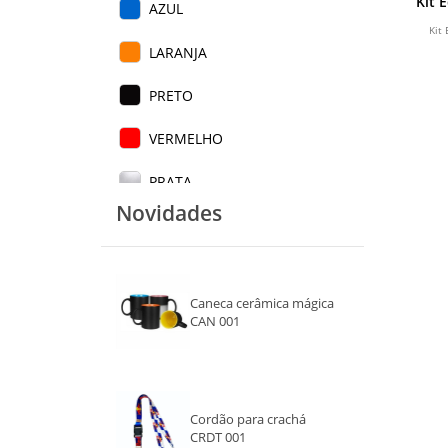
Kit 
AZUL
Kit
LARANJA
PRETO
VERMELHO
PRATA
Novidades
BRANCO
CINZA
Caneca cerâmica mágica
VERDE
CAN 001
FAMÍLIA
AZUL ESCURO
Cordão para crachá
CRDT 001
ROSA