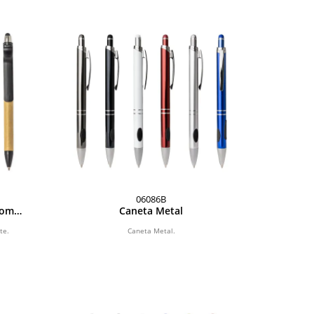
06086B
com
Caneta Metal
te.
Caneta Metal.