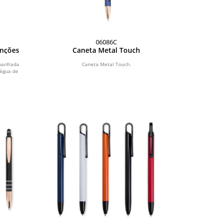
06086C
unções
Caneta Metal Touch
hanfrada
Caneta Metal Touch.
égua de