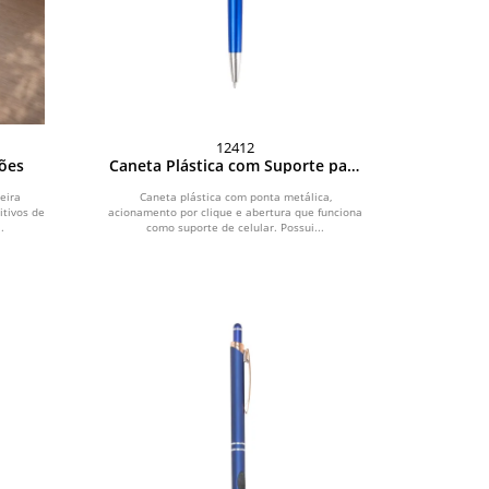
12412
ções
Caneta Plástica com Suporte para
Celular
eira
Caneta plástica com ponta metálica,
tivos de
acionamento por clique e abertura que funciona
.
como suporte de celular. Possui...