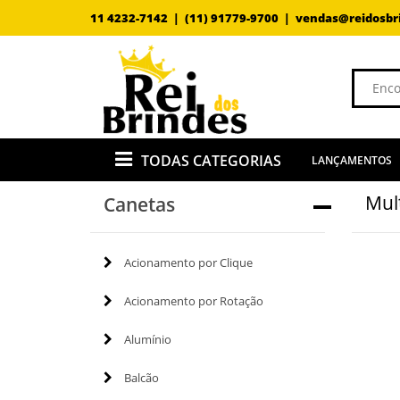
11 4232-7142 |
(11) 91779-9700 |
vendas@reidosbr
TODAS CATEGORIAS
LANÇAMENTOS
Mul
Canetas
Acionamento por Clique
Acionamento por Rotação
Alumínio
Balcão