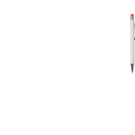
BEGE
VERDE ESCURO
VERDE CLARO
CHUMBO
BRONZE
VINHO
CREME
CHAMPAGNE
CINZA ESCURO
ROSA CLARO