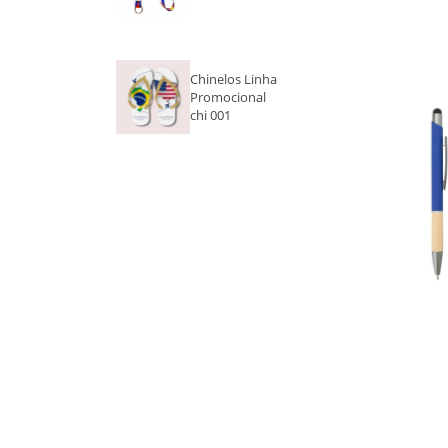
ROXO
Chinelos Linha
PÉROLA
Promocional
chi 001
DOURADO
AZUL CLARO
CROMADO
PINK
AMARELO
PRATA E PRETO
COLORIDO
AZUL E PRETO