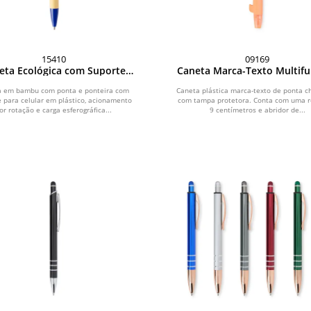
15410
09169
eta Ecológica com Suporte
Caneta Marca-Texto Multif
para Celular
a em bambu com ponta e ponteira com
Caneta plástica marca-texto de ponta c
 para celular em plástico, acionamento
com tampa protetora. Conta com uma r
or rotação e carga esferográfica...
9 centímetros e abridor de...