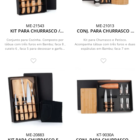
ME-21543
ME-21013
KIT PARA CHURRASCO /
CONJ. PARA CHURRASCO E
COZINHA EM BAMBU /
PETISCO EM BAMBU /
MADEIRA / INOX - 5 PÇS
MADEIRA / INOX - 2 EM 1
Conjunto para Cozinha. Composto por
Kit para Churrasco e Petisco.
tábua com três furos em Bambu; faca 8 ,
Acompanha tábua com três furos e duas
cutelo 6 , faca 5 para desossar e garfo...
espátulas em Bambu; faca 7 em
Bambu/Inox; garfo...
ME-20883
KT-9030A
KIT PARA CHURRASCO EM
CONJ. PARA CHURRASCO C/