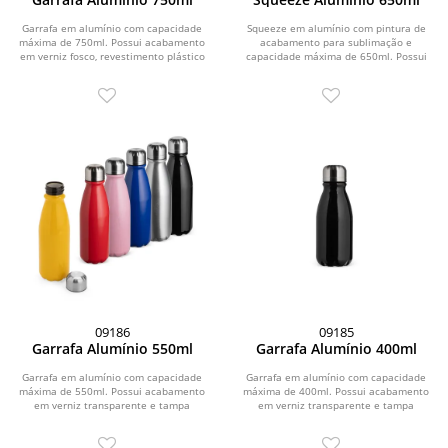
Garrafa em alumínio com capacidade
Squeeze em alumínio com pintura de
máxima de 750ml. Possui acabamento
acabamento para sublimação e
em verniz fosco, revestimento plástico
capacidade máxima de 650ml. Possui
no bocal e...
tampa rosqueável em...
09186
09185
Garrafa Alumínio 550ml
Garrafa Alumínio 400ml
Garrafa em alumínio com capacidade
Garrafa em alumínio com capacidade
máxima de 550ml. Possui acabamento
máxima de 400ml. Possui acabamento
em verniz transparente e tampa
em verniz transparente e tampa
rosqueável em...
rosqueável em...