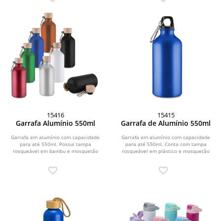
15416
15415
Garrafa Alumínio 550ml
Garrafa de Alumínio 550ml
Garrafa em alumínio com capacidade
Garrafa em alumínio com capacidade
para até 550ml. Possui tampa
para até 550ml. Conta com tampa
rosqueável em bambu e mosquetão
rosqueável em plástico e mosquetão
metálico acoplado à...
metálico...