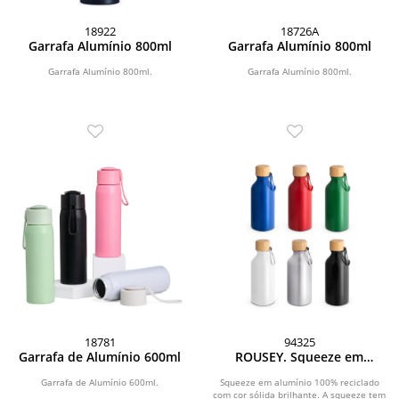
18922
18726A
Garrafa Alumínio 800ml
Garrafa Alumínio 800ml
Garrafa Alumínio 800ml.
Garrafa Alumínio 800ml.
18781
94325
Garrafa de Alumínio 600ml
ROUSEY. Squeeze em
alumínio 100% reciclado
com cor sólida brilhante
Garrafa de Alumínio 600ml.
Squeeze em alumínio 100% reciclado
com cor sólida brilhante. A squeeze tem
(400 mL)