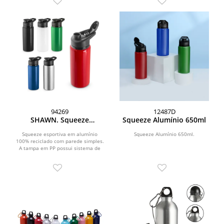
94269
12487D
SHAWN. Squeeze
Squeeze Alumínio 650ml
esportiva em alumínio
100% reciclado com
Squeeze esportiva em alumínio
Squeeze Alumínio 650ml.
100% reciclado com parede simples.
parede simples (660 mL)
A tampa em PP possui sistema de
abertura flip top....