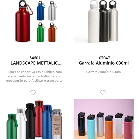
54601
07047
LANDSCAPE METTALIC.
Garrafa Alumínio 630ml
Garrafa esportiva em
alumínio com acabamento
Squeeze esportiva em alumínio com
Garrafa Alumínio 630ml.
acabamento metálico brilhante, com
metálico (400 mL)
mosquetão para facilitar o transporte.
Capacidade...