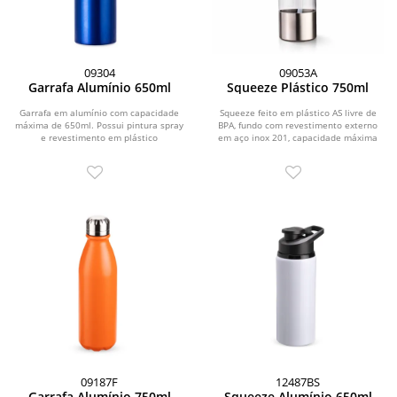
09304
09053A
Garrafa Alumínio 650ml
Squeeze Plástico 750ml
Garrafa em alumínio com capacidade
Squeeze feito em plástico AS livre de
máxima de 650ml. Possui pintura spray
BPA, fundo com revestimento externo
e revestimento em plástico
em aço inox 201, capacidade máxima
polipropileno (PP) no...
de 750ml e...
09187F
12487BS
Garrafa Alumínio 750ml
Squeeze Alumínio 650ml