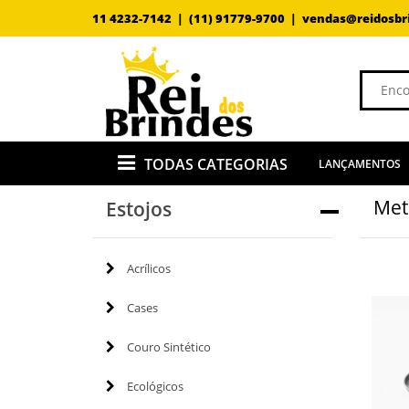
11 4232-7142 |
(11) 91779-9700 |
vendas@reidosbr
TODAS CATEGORIAS
LANÇAMENTOS
Met
Estojos
Acrílicos
Cases
Couro Sintético
Ecológicos