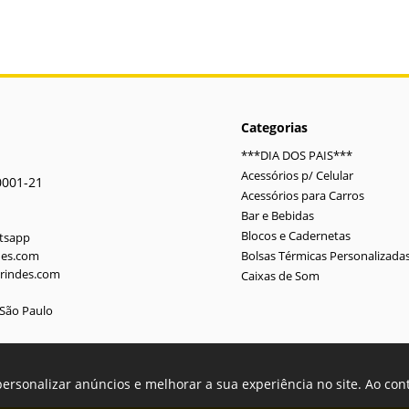
Categorias
***DIA DOS PAIS***
Acessórios p/ Celular
0001-21
Acessórios para Carros
Bar e Bebidas
Blocos e Cadernetas
atsapp
des.com
Bolsas Térmicas Personalizada
rindes.com
Caixas de Som
-São Paulo
personalizar anúncios e melhorar a sua experiência no site. Ao co