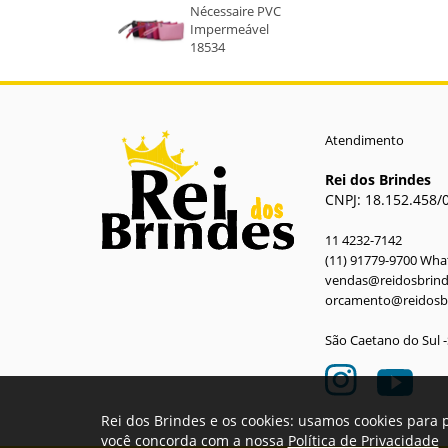
Nécessaire PVC
Impermeável
18534
Atendimento
Rei dos Brindes
CNPJ: 18.152.458/
11 4232-7142
(11) 91779-9700 Wh
vendas@reidosbrin
orcamento@reidosb
São Caetano do Sul 
Rei dos Brindes e os cookies: usamos cookies para 
você concorda com a nossa
Política de Privacidade