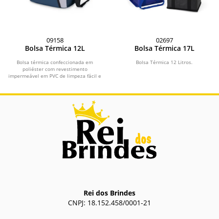
09158
02697
Bolsa Térmica 12L
Bolsa Térmica 17L
Bolsa térmica confeccionada em
Bolsa Térmica 12 Litros.
poliéster com revestimento
impermeável em PVC de limpeza fácil e
capacidade máxima de 12...
Rei dos Brindes
CNPJ: 18.152.458/0001-21