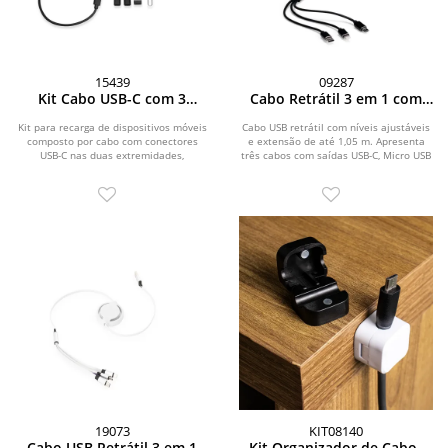
15439
09287
Kit Cabo USB-C com 3
Cabo Retrátil 3 em 1 com
Adaptadores
Adaptador
Kit para recarga de dispositivos móveis
Cabo USB retrátil com níveis ajustáveis
composto por cabo com conectores
e extensão de até 1,05 m. Apresenta
USB-C nas duas extremidades,
três cabos com saídas USB-C, Micro USB
adaptadores para...
e...
19073
KIT08140
Cabo USB Retrátil 3 em 1
Kit Organizador de Cabos