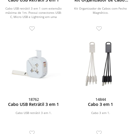
com Fecho Magnético
Cabo USB retrátil 3 em 1 com extensão
Kit Organizador de Cabos com Fecho
máxima de 1m. Possui conectores USB-
Magnético.
C, Micro USB e Lightning em uma
extremidade e...
18762
14844
Cabo USB Retrátil 3 em 1
Cabo 3 em 1
Cabo USB retrátil 3 em 1.
Cabo 3 em 1.