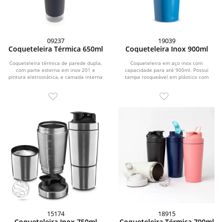
09237
19039
Coqueteleira Térmica 650ml
Coqueteleira Inox 900ml
Coqueteleira térmica de parede dupla,
Coqueteleira em aço inox com
com parte externa em inox 201 e
capacidade para até 900ml. Possui
pintura eletrostática, e camada interna
tampa rosqueável em plástico com
em inox 304...
abertura para o bocal...
15174
18915
Coqueteleira Inox 750ml
Coqueteleira Térmica 700ml