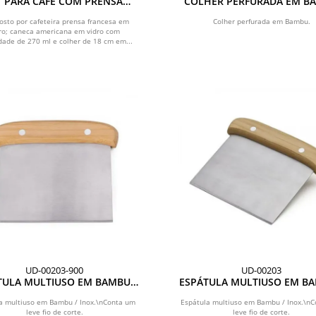
T PARA CAFÉ COM PRENSA
COLHER PERFURADA EM B
FRANCESA - 3 PÇS
UTILITY - 30 CM COM EMBA
sto por cafeteira prensa francesa em
Colher perfurada em Bambu.
ro; caneca americana em vidro com
dade de 270 ml e colher de 18 cm em...
UD-00203-900
UD-00203
TULA MULTIUSO EM BAMBU /
ESPÁTULA MULTIUSO EM BA
INOX - 13,5X11,5CM
INOX - 13,5X11,5CM
a multiuso em Bambu / Inox.\nConta um
Espátula multiuso em Bambu / Inox.\n
leve fio de corte.
leve fio de corte.