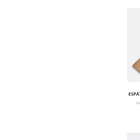
ESPÁ
Es