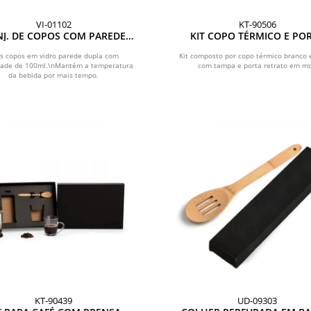
VI-01102
KT-90506
J. DE COPOS COM PAREDE
KIT COPO TÉRMICO E PO
DUPLA - 2 PÇS
RETRATO - 2 PÇS
s copos em vidro parede dupla com
Kit composto por copo térmico branco 
dade de 100ml.\nMantém a temperatura
com tampa e porta retrato em md
da bebida por mais tempo.
KT-90439
UD-09303