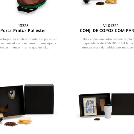
15328
VI-01352
Porta-Pratos Poliéster
CONJ. DE COPOS COM PA
DUPLA - 250/100ML - 2 P
orta-pratos confeccionada em poliéster
Dois copos em vidro parede dupla
permeável, com fechamento em zíper e
capacidade de 250/100ml.\nManté
ompartimento interno que inclui...
temperatura da bebida por mais te