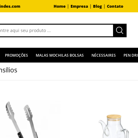
|
|
|
indes.com
Home
Empresa
Blog
Contato
PROMOÇÕES
MALAS MOCHILAS BOLSAS
NÉCESSAIRES
PEN DR
sílios