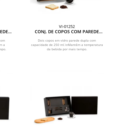
VI-01252
REDE
CONJ. DE COPOS COM PAREDE
ÇS
DUPLA - 250ML - 2 PÇS
 com
Dois copos em vidro parede dupla com
m a
capacidade de 250 ml.\nMantém a temperatura
mpo.
da bebida por mais tempo.