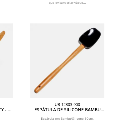
que evitam criar vácuo...
UB-12303-900
Y - 22
ESPÁTULA DE SILICONE BAMBU
UTILITY TAMANHO 30 CM
Espátula em Bambu/Silicone 30cm.