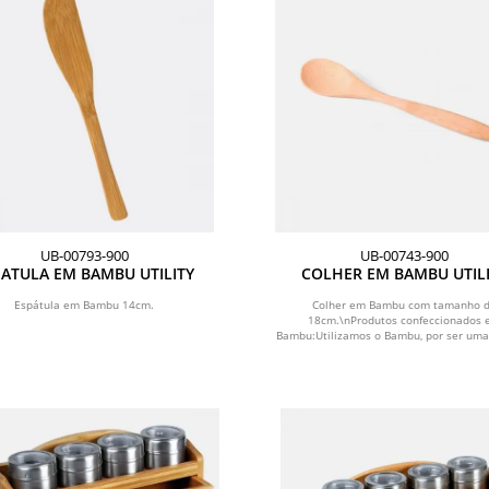
UB-00793-900
UB-00743-900
PATULA EM BAMBU UTILITY
COLHER EM BAMBU UTIL
TAMANHO 18 CM
Espátula em Bambu 14cm.
Colher em Bambu com tamanho 
18cm.\nProdutos confeccionados
Bambu:Utilizamos o Bambu, por ser uma
prima...