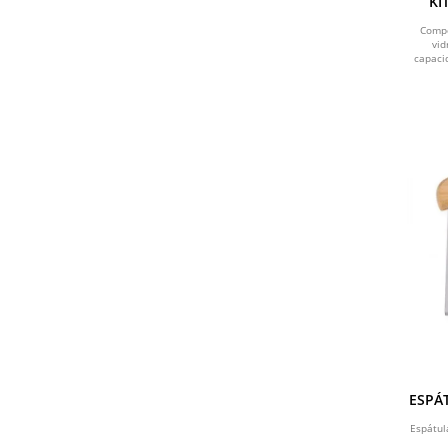
KI
CINZA
Compo
vid
VERMELHO E PRETO
capaci
CINZA E MARROM
MARROM
BAMBU
VERDE LIMÃO
FUMÊ
ESPÁ
Espátul