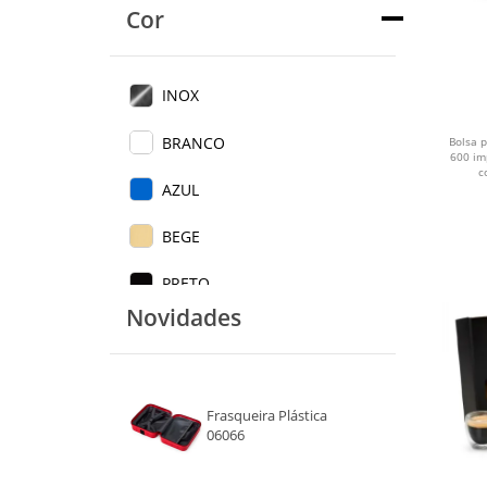
Cor
INOX
BRANCO
Bolsa p
600 im
c
AZUL
BEGE
PRETO
Novidades
VERMELHO
TRANSPARENTE
Frasqueira Plástica
MADEIRA
06066
BRANCO E MARROM