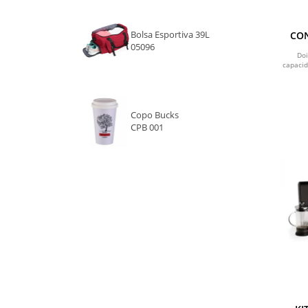
PRETO E BRANCO
Bolsa Esportiva 39L
CON
05096
PRATA
Doi
capaci
ROSA
VERDE
Copo Bucks
CPB 001
NATURAL
AZUL CLARO
VERDE CLARO
LARANJA
CROMADO
VERDE E AZUL