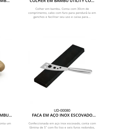
AMBU
COLHER EM BAMBU UTILITY COM
LAGEM
EMBALAGEM - 30 CM
Colher em bambu. Conta com 30cm de
comprimento, cabo com furo para pendurá-la em
ganchos e facilitar seu uso e caixa para...
UD-00080
MBU /
FACA EM AÇO INOX ESCOVADO
TAMANHO 5 COM 6 FUROS
Conta um
Confeccionada em aço inox escovado, conta com
lâmina de 5” com fio liso e seis furos redondos,