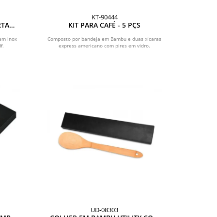
KT-90444
RTA
KIT PARA CAFÉ - 5 PÇS
em inox
Composto por bandeja em Bambu e duas xícaras
f.
express americano com pires em vidro.
UD-08303