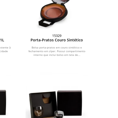
15329
 1L
Porta-Pratos Couro Sintético
istente à
Bolsa porta-pratos em couro sintético e
cidade
fechamento em zíper. Possui compartimento
interno que inclui bolso em tela de...