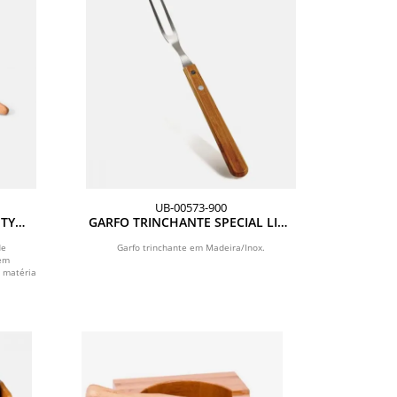
UB-00573-900
ITY
GARFO TRINCHANTE SPECIAL LINE
- MADEIRA / INOX
de
Garfo trinchante em Madeira/Inox.
 em
 matéria