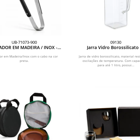
UB-71073-900
09130
ADOR EM MADEIRA / INOX -
Jarra Vidro Borossilicato
PRETO - 33CM
or em Madeira/Inox com o cabo na cor
Jarra de vidro borossilicato, material res
preta.
oscilações de temperatura. Com capa
para até 1 litro, possui...