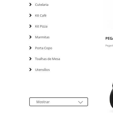
Cutelaria
Kit Café
Kit Pizza
Marmitas
PEG
Pegad
Porta Copo
Toalhas de Mesa
Utensílios