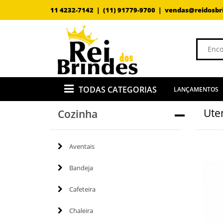
11 4232-7142 |
(11) 91779-9700 |
vendas@reidosbr
TODAS CATEGORIAS
LANÇAMENTOS
Uten
Cozinha
Aventais
Bandeja
Cafeteira
Chaleira