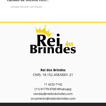
Estojo
Canudo Silicone com Estojo.
Rei dos Brindes
CNPJ: 18.152.458/0001-21
11 4232-7142
(11) 91779-9700 Whatsapp
vendas@reidosbrindes.com
orcamento@reidosbrindes.com