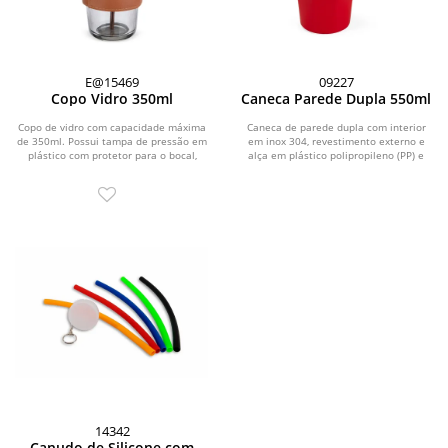
E@15469
09227
Copo Vidro 350ml
Caneca Parede Dupla 550ml
Copo de vidro com capacidade máxima
Caneca de parede dupla com interior
de 350ml. Possui tampa de pressão em
em inox 304, revestimento externo e
plástico com protetor para o bocal,
alça em plástico polipropileno (PP) e
além de...
capacidade...
14342
Canudo de Silicone com