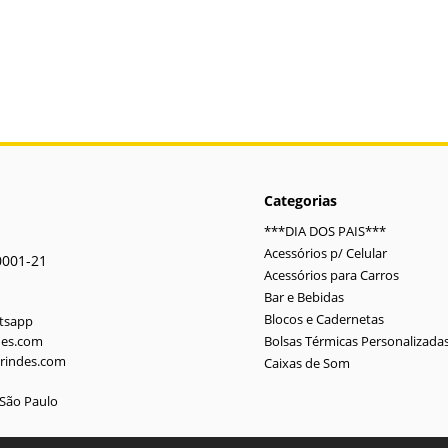
Categorias
***DIA DOS PAIS***
Acessórios p/ Celular
0001-21
Acessórios para Carros
Bar e Bebidas
Blocos e Cadernetas
atsapp
des.com
Bolsas Térmicas Personalizada
rindes.com
Caixas de Som
-São Paulo