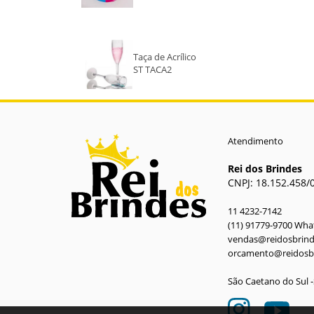
VERDE ESCURO
Taça de Acrílico
ST TACA2
Atendimento
Rei dos Brindes
CNPJ: 18.152.458/
11 4232-7142
(11) 91779-9700 Wh
vendas@reidosbrin
orcamento@reidosb
São Caetano do Sul 