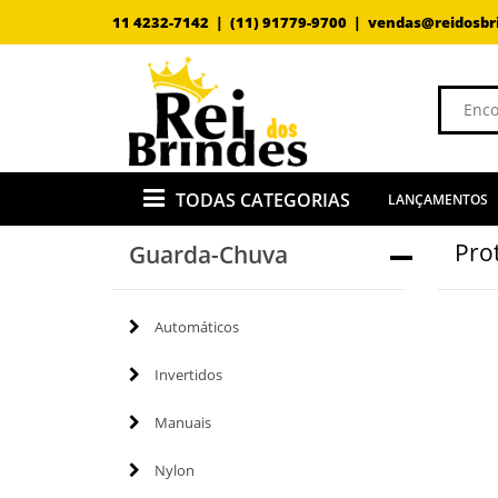
11 4232-7142 |
(11) 91779-9700 |
vendas@reidosbr
TODAS CATEGORIAS
LANÇAMENTOS
Pro
Guarda-Chuva
Automáticos
Invertidos
Manuais
Nylon