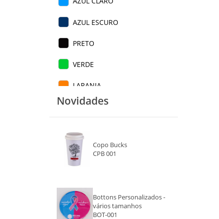
AZUL CLARO
AZUL ESCURO
PRETO
VERDE
LARANJA
Novidades
AZUL
ROXO
Copo Bucks
VERMELHO
CPB 001
ROXO ESCURO
MARROM
Bottons Personalizados -
vários tamanhos
VINHO
BOT-001