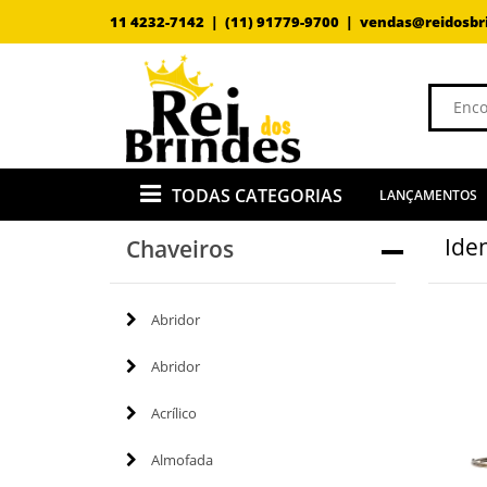
11 4232-7142 |
(11) 91779-9700 |
vendas@reidosbr
TODAS CATEGORIAS
LANÇAMENTOS
Iden
Chaveiros
Abridor
Abridor
Acrílico
Almofada