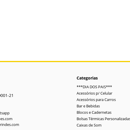
Categorias
***DIA DOS PAIS***
Acessórios p/ Celular
0001-21
Acessórios para Carros
Bar e Bebidas
Blocos e Cadernetas
atsapp
des.com
Bolsas Térmicas Personalizada
rindes.com
Caixas de Som