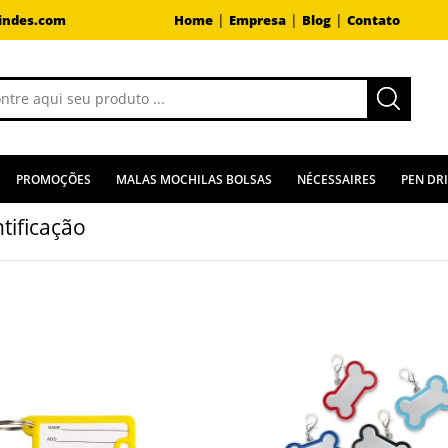
|
|
|
indes.com
Home
Empresa
Blog
Contato
PROMOÇÕES
MALAS MOCHILAS BOLSAS
NÉCESSAIRES
PEN DR
tificação