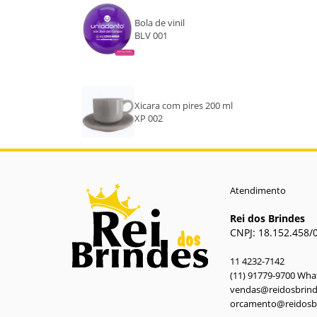
Bola de vinil
BLV 001
Xicara com pires 200 ml
XP 002
Atendimento
Rei dos Brindes
CNPJ: 18.152.458/
11 4232-7142
(11) 91779-9700 Wh
vendas@reidosbrin
orcamento@reidosb