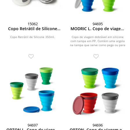
15062
94695
Copo Retrátil de Silicone
MODRIC L. Copo de viagem
350ml
em silicone e PP (400 mL)
Copo Retrátil de Silicone 350ml.
Copo de viagem dobrável em silicone
com tampa em PP. Contém uma argola
na tampa que serve como pega ou para
pendurar....
94697
94696
ORTON L. Copo de viagem
ORTON. Copo de viagem em