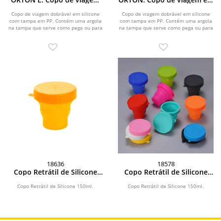
em silicone com tampa em
silicone com tampa em PP
PP (400 mL)
(240 mL)
Copo de viagem dobrável em silicone
Copo de viagem dobrável em silicone
com tampa em PP. Contém uma argola
com tampa em PP. Contém uma argola
na tampa que serve como pega ou para
na tampa que serve como pega ou para
pendurar....
pendurar....
18636
18578
Copo Retrátil de Silicone
Copo Retrátil de Silicone
150ml
150ml
Copo Retrátil de Silicone 150ml.
Copo Retrátil de Silicone 150ml.