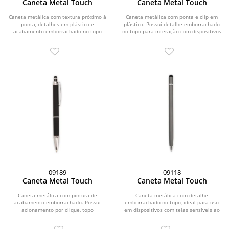
Caneta Metal Touch
Caneta Metal Touch
Caneta metálica com textura próximo à
Caneta metálica com ponta e clip em
ponta, detalhes em plástico e
plástico. Possui detalhe emborrachado
acabamento emborrachado no topo
no topo para interação com dispositivos
para o uso em...
de...
09189
09118
Caneta Metal Touch
Caneta Metal Touch
Caneta metálica com pintura de
Caneta metálica com detalhe
acabamento emborrachado. Possui
emborrachado no topo, ideal para uso
acionamento por clique, topo
em dispositivos com telas sensíveis ao
emborrachado para uso em...
toque. Possui...