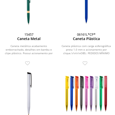
15457
06161L*CP*
Caneta Metal
Caneta Plástica
Caneta metálica acabamento
Caneta plástica com carga esferográfica
emborrachado, detalhes em bambu e
preta 1.0 mm e acionamento por
clipe plástico. Possui acionamento por
clique.\r\n\r\nOBS.: PEDIDOS MÍNIMO
clique e carga...
DE 50 PEÇAS!