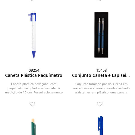
09254
15458
Caneta Plástica Paquímetro
Conjunto Caneta e Lapiseira
Metal
Caneta plástica hexagonal com
Conjunto formado por dois itens em
paquímetro acoplado com escala de
metal com acabamento emborrachado
medição de 10 cm. Possui acionamento
e detalhes em plástico: uma caneta
por clique e carga...
com acionamento por...