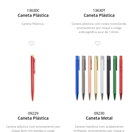
13630C
13630T
Caneta Plástica
Caneta Plástica
Caneta Plástica.
Caneta plástica com corpo translúcido,
acionamento por clique e carga
esferográfica azul de 1,0mm.
09229
09230
Caneta Plástica
Caneta Metal
Caneta plástica com acionamento por
Caneta metálica com acabamento
clique feito em bambu e carga
brilhante, acionamento por clique e