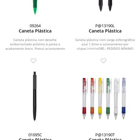
09264
P@13190L
Caneta Plástica
Caneta Plástica
Caneta plástica com detalhe
Caneta plástica com carga esferográfica
emborrachado próximo à ponta e
azul 1.0mm e acionamento por
acabamento fosco. Possui acionamento
clique.\r\n\r\nOBS.: PEDIDOS MÍNIMO
por clique e carga...
DE 50 PEÇAS!
01095C
P@13190T
Caneta Plástica
Caneta Plástica