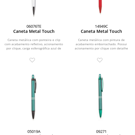
06076TE
14949C
Caneta Metal Touch
Caneta Metal Touch
Caneta metálica com ponteira e clip
Caneta metálica com pintura de
com acabamento refletivo, acionamento
acabamento emborrachado. Possui
por clique, carga esferográfica azul de
acionamento por clique com detalhe
1,0 mm e...
emborrachado no topo para...
05019A
09271