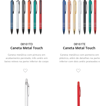
08161TD
08161TE
Caneta Metal Touch
Caneta Metal Touch
Caneta metálica com pintura em
Caneta metálica com ponteira em
acabamento perolado, três anéis em
plástico, além de detalhes na parte
baixo relevo na parte inferior do corpo
inferior com dois anéis prateados e
e ponteira em...
topo...