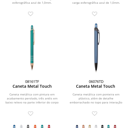
esferográfica azul de 1,0mm.
carga esferográfica azul de 1,0mm.
08161TF
06076TD
Caneta Metal Touch
Caneta Metal Touch
Caneta metálica com pintura em
Caneta metálica com ponteira em
acabamento perolado, três anéis em
plástico, além de detalhe
baixo relevo na parte inferior do corpo
emborrachado no topo para interação
e ponteira em...
com dispositivos de telas...