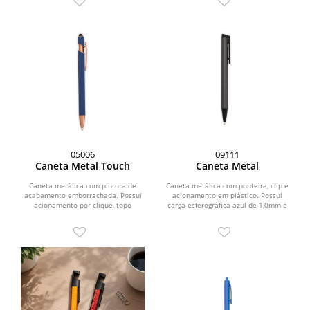
05006
09111
Caneta Metal Touch
Caneta Metal
Caneta metálica com pintura de
Caneta metálica com ponteira, clip e
acabamento emborrachada. Possui
acionamento em plástico. Possui
acionamento por clique, topo
carga esferográfica azul de 1,0mm e
emborrachado para uso em...
acionamento por...