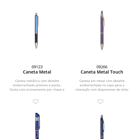
09123
09266
Caneta Metal
Caneta Metal Touch
Caneta metálica com detalhe
Caneta em metal com detalhe
emborrachado próximo à ponta.
emborrachado no topo para a
Conta com acionamento por clique e
interação com dispositivos de telas
carga esferográfica azul de...
sensíveis ao toque. Conta com...