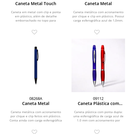
Caneta Metal Touch
Caneta Metal
Caneta em metal com clip e ponta
Caneta metálica com acionamento
em plástico, além de detalhe
por clique e clip em plástico. Possui
emborrachado no topo para
carga esferográfica azul de 1,0mm.
interação com dispositivos de...
08268A
09112
Caneta Metal
Caneta Plástica com
Marca-Texto
Caneta metálica com acionamento
Caneta plástica com ponta dupla:
por clique e clip feitos em plástico.
uma esferográfica de carga azul de
Conta ainda com carga esferográfica
1.0 mm com acionamento por
azul de 1,0 mm.
rotação e outra, na parte...