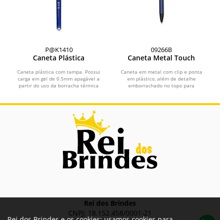
P@K1410
09266B
Caneta Plástica
Caneta Metal Touch
Caneta plástica com tampa. Possui
Caneta em metal com clip e ponta
carga em gel de 0.5mm apagável a
em plástico, além de detalhe
partir do uso da borracha térmica
emborrachado no topo para
fixa à ponteira.
interação com dispositivos de...
Rei dos Brindes
CNPJ: 18.152.458/0001-21
Rei dos Brindes e os cookies: usamos cookies para