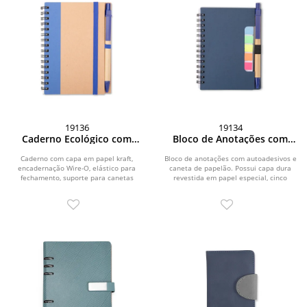
19136
19134
Caderno Ecológico com
Bloco de Anotações com
Caneta
Autoadesivos e Caneta
Caderno com capa em papel kraft,
Bloco de anotações com autoadesivos e
encadernação Wire-O, elástico para
caneta de papelão. Possui capa dura
fechamento, suporte para canetas
revestida em papel especial, cinco
lateral elástico e...
blocos...