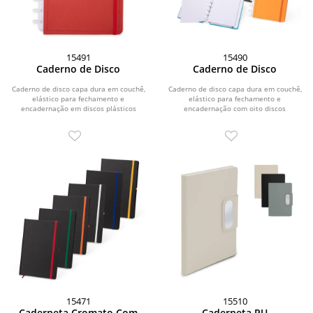
15491
15490
Caderno de Disco
Caderno de Disco
Caderno de disco capa dura em couchê,
Caderno de disco capa dura em couchê,
elástico para fechamento e
elástico para fechamento e
encadernação em discos plásticos
encadernação com oito discos
reposicionáveis que...
plásticos...
15471
15510
Caderneta Cromato Com
Caderneta PU