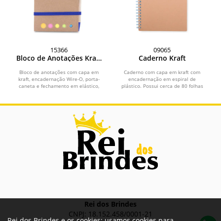
15366
09065
Bloco de Anotações Kraft
Caderno Kraft
com Caneta
Bloco de anotações com capa em
Caderno com capa em kraft com
kraft, encadernação Wire-O, porta-
encadernação em espiral de
caneta e fechamento em elástico,
plástico. Possui cerca de 80 folhas
além de disco...
com pautas.
Rei dos Brindes
CNPJ: 18.152.458/0001-21
Rei dos Brindes e os cookies: usamos cookies para