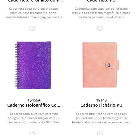
Pauta
Caderneta capa dura em cromato,
Caderneta com capa em poliuretano
elástico para fechamento, porta-
(PU) e aba com fecho magnético e placa
canetas lateral e marca-páginas em fita
metálica personalizável. Possui
de cetim. Possui...
aproximadamente...
15466A
19148
Caderno Holográfico Com
Caderno Fichário PU
Pauta
Caderno capa dura com estampa
Caderno tipo fichário com capa em
holográfica e encadernação Wire-O.
poliuretano (PU) e fecho magnético
Possui aproximadamente 96 folhas
fixado à aba. Possui seis argolas em aço
brancas pautadas de 75...
carbono,...