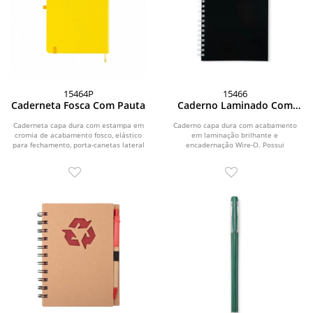
15464P
15466
Caderneta Fosca Com Pauta
Caderno Laminado Com
Pauta
Caderneta capa dura com estampa em
Caderno capa dura com acabamento
cromia de acabamento fosco, elástico
em laminação brilhante e
para fechamento, porta-canetas lateral
encadernação Wire-O. Possui
e...
aproximadamente 96 folhas brancas...