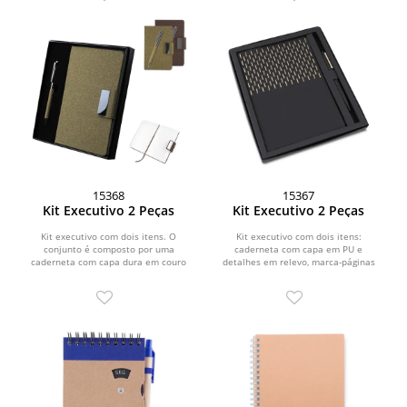
15368
15367
Kit Executivo 2 Peças
Kit Executivo 2 Peças
Kit executivo com dois itens. O
Kit executivo com dois itens:
conjunto é composto por uma
caderneta com capa em PU e
caderneta com capa dura em couro
detalhes em relevo, marca-páginas
sintético revestido com fibra...
em fita de cetim e cerca de 80...