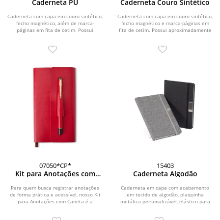
Caderneta PU
Caderneta Couro Sintético
Caderneta com capa em couro sintético,
Caderneta com capa em couro sintético,
fecho magnético, além de marca-
fecho magnético e marca-páginas em
páginas em fita de cetim. Possui
fita de cetim. Possui aproximadamente
aproximadamente...
112...
07050*CP*
15403
Kit para Anotações com
Caderneta Algodão
Caneta
Para quem busca registrar anotações
Caderneta em capa com acabamento
de forma prática e acessível, nosso Kit
em tecido de algodão, plaquinha
para Anotações com Caneta é a
metálica personalizável, elástico para
escolha...
fechamento,...