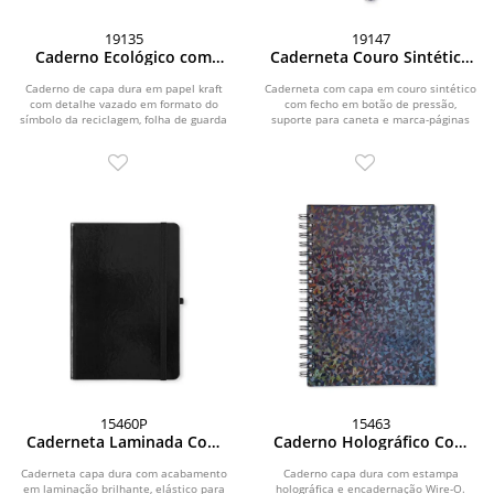
19135
19147
Caderno Ecológico com
Caderneta Couro Sintético
Caneta
Com Caneta
Caderno de capa dura em papel kraft
Caderneta com capa em couro sintético
com detalhe vazado em formato do
com fecho em botão de pressão,
símbolo da reciclagem, folha de guarda
suporte para caneta e marca-páginas
colorida,...
em fita de...
15460P
15463
Caderneta Laminada Com
Caderno Holográfico Com
Pauta
Pauta
Caderneta capa dura com acabamento
Caderno capa dura com estampa
em laminação brilhante, elástico para
holográfica e encadernação Wire-O.