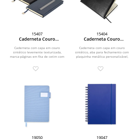
15407
15404
Caderneta Couro
Caderneta Couro
Sintético
Sintético
Caderneta com capa em couro
Caderneta com capa em couro
sintético levemente texturizada,
sintético, aba para fechamento com
marca-páginas em fita de cetim com
plaquinha metálica personalizável,
plaquinha metálica...
marca-páginas em fita...
19050
19047