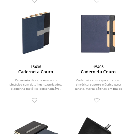
15406
15405
Caderneta Couro
Caderneta Couro
Sintético
Sintético
Caderneta de capa em couro
Caderneta com capa em couro
sintético com detalhes texturizados,
sintético, suporte elástico para
plaquinha metálica personalizável,
caneta, marca-páginas em fita de
marca-páginas em fita...
cetim e aproximadamente 96...