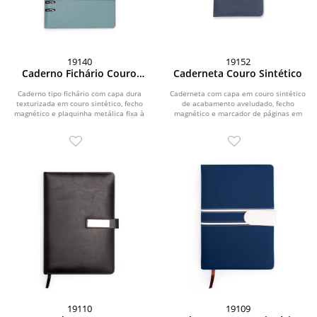
19140
19152
Caderno Fichário Couro
Caderneta Couro Sintético
Sintético
Caderno tipo fichário com capa dura
Caderneta com capa em couro sintético
texturizada em couro sintético, fecho
de acabamento aveludado, fecho
magnético e plaquinha metálica fixa à
magnético e marcador de páginas em
aba....
fita de cetim....
19110
19109