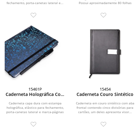
fechamento, porta-canetas lateral e...
Possui aproximadamente 80 folhas
brancas pautadas de 75...
15461P
15454
Caderneta Holográfica Com
Caderneta Couro Sintético
Pauta
Caderneta capa dura com estampa
Caderneta em couro sintético com aba
holográfica, elástico para fechamento,
frontal contendo cinco divisórias para
porta-canetas lateral e marca-páginas
cartões, um deles apresenta visor...
em fita de...