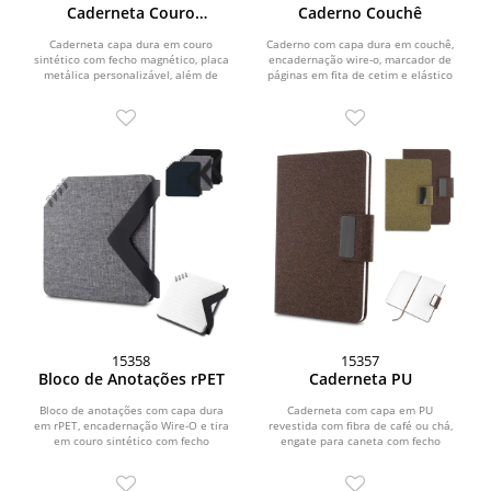
Caderneta Couro
Caderno Couchê
Sintético
Caderneta capa dura em couro
Caderno com capa dura em couchê,
sintético com fecho magnético, placa
encadernação wire-o, marcador de
metálica personalizável, além de
páginas em fita de cetim e elástico
marca-página em...
para fechamento....
15358
15357
Bloco de Anotações rPET
Caderneta PU
Bloco de anotações com capa dura
Caderneta com capa em PU
em rPET, encadernação Wire-O e tira
revestida com fibra de café ou chá,
em couro sintético com fecho
engate para caneta com fecho
magnético. Possui...
magnético e placa metálica,...