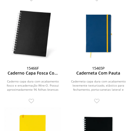
15466F
15465P
Caderno Capa Fosca Com
Caderneta Com Pauta
Pauta
Caderno capa dura com acabamento
Caderneta capa dura com acabamento
fosco e encadernação Wire-O. Possui
levemente texturizado, elástico para
aproximadamente 96 folhas brancas
fechamento, porta-canetas lateral e
pautadas de 75...
marca-páginas...