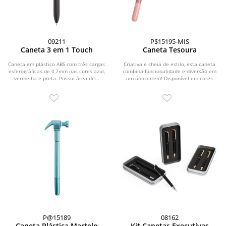
09211
P$15195-MIS
Caneta 3 em 1 Touch
Caneta Tesoura
Caneta em plástico ABS com três cargas
Criativa e cheia de estilo, esta caneta
esferográficas de 0,7mm nas cores azul,
combina funcionalidade e diversão em
vermelha e preta. Possui área de...
um único item! Disponível em cores
mistas...
P@15189
08162
Caneta Plástica Martelo
Kit Canetas Executivas