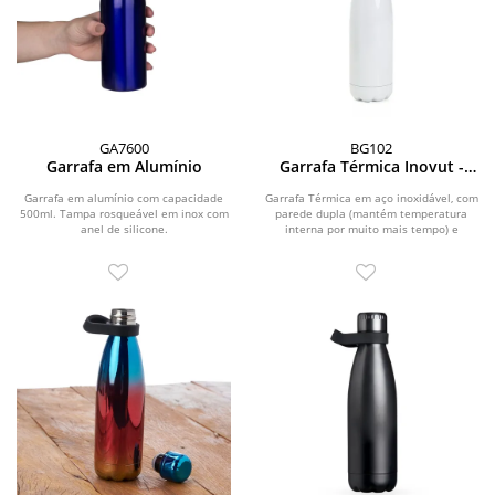
GA7600
BG102
Garrafa em Alumínio
Garrafa Térmica Inovut -
510ml
Garrafa em alumínio com capacidade
Garrafa Térmica em aço inoxidável, com
500ml. Tampa rosqueável em inox com
parede dupla (mantém temperatura
anel de silicone.
interna por muito mais tempo) e
capacidade de...