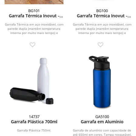
BG101
BG100
Garrafa Térmica Inovut -
Garrafa Térmica Inovut -
510ml
510ml
Garrafa Térmica em aço inoxidável, com
Garrafa Térmica em aço inoxidável, com
parede dupla (mantém temperatura
parede dupla (mantém temperatura
interna por muito mais tempo) e
interna por muito mais tempo) e
capacidade de...
capacidade de...
14737
GA5100
Garrafa Plástica 700ml
Garrafa em Alumínio
Garrafa Plástica 750ml.
Garrafa de alumínio com capacidade de
até 650ml em cores. Tampa rosqueável,