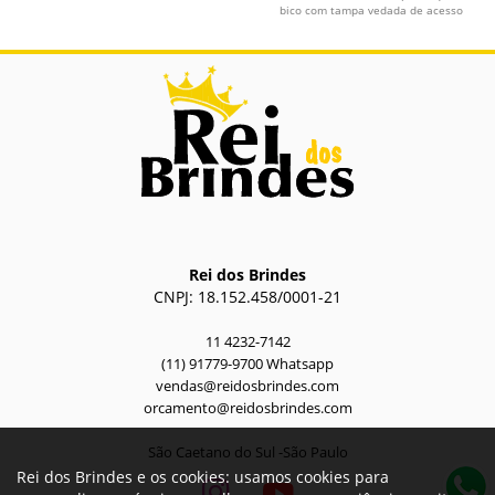
bico com tampa vedada de acesso
rápido, e...
Rei dos Brindes
CNPJ: 18.152.458/0001-21
11 4232-7142
(11) 91779-9700 Whatsapp
vendas@reidosbrindes.com
orcamento@reidosbrindes.com
São Caetano do Sul -São Paulo
Rei dos Brindes e os cookies: usamos cookies para