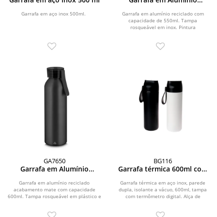
Reciclado
Garrafa em aço inox 500ml.
Garrafa em alumínio reciclado com
capacidade de 550ml. Tampa
rosqueável em inox. Pintura
fosca.\r\n\r\n*Todas as garrafas...
GA7650
BG116
Garrafa em Alumínio
Garrafa térmica 600ml com
Reciclado
termômetro
Garrafa em alumínio reciclado
Garrafa térmica em aço inox, parede
acabamento mate com capacidade
dupla, isolante a vácuo, 600ml, tampa
600ml. Tampa rosqueável em plástico e
com termômetro digital. Alça de
alça de transporte...
silicone.