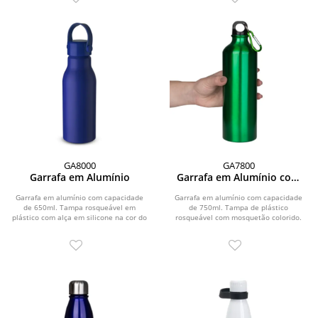
GA8000
GA7800
Garrafa em Alumínio
Garrafa em Alumínio com
mosquetão
Garrafa em alumínio com capacidade
Garrafa em alumínio com capacidade
de 650ml. Tampa rosqueável em
de 750ml. Tampa de plástico
plástico com alça em silicone na cor do
rosqueável com mosquetão colorido.
produto....
Pintura metálica.