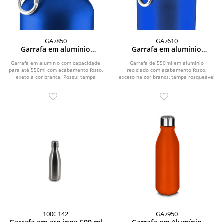
GA7850
GA7610
Garrafa em alumínio
Garrafa em alumínio
reciclado
reciclado
Garrafa em alumínio com capacidade
Garrafa de 550 ml em alumínio
para até 550ml com acabamento fosto,
reciclado com acabamento fosco,
exeto a cor branca. Possui tampa
exceto na cor branca, tampa rosqueável
rosqueável em...
em bambu e...
1000 142
GA7950
Garrafa em aço inox 500 ml
Garrafa em Alumínio