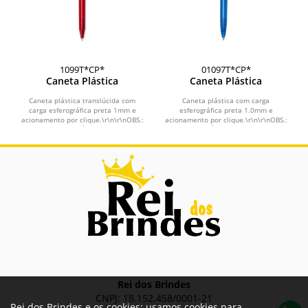
1099T*CP*
01097T*CP*
Caneta Plástica
Caneta Plástica
Caneta plástica translúcida com
Caneta plástica com carga
carga esferográfica preta 1mm e
esferográfica preta 1.0mm e
acionamento por clique.\r\n\r\nOBS.:
acionamento por clique.\r\n\r\nOBS.:
PEDIDOS MÍNIMO DE...
PEDIDOS MÍNIMO DE 50 PEÇAS!
Rei dos Brindes
CNPJ: 18.152.458/0001-21
Rei dos Brindes e os cookies: usamos cookies para