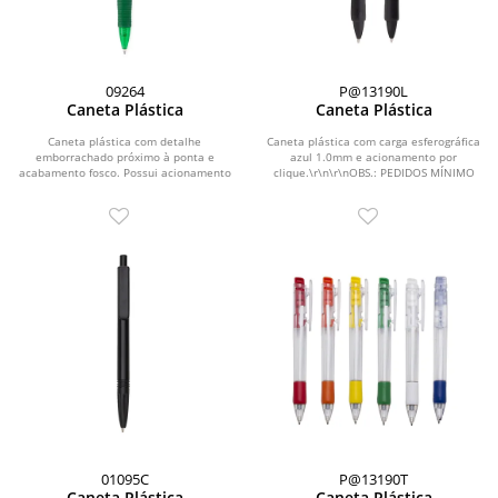
09264
P@13190L
Caneta Plástica
Caneta Plástica
Caneta plástica com detalhe
Caneta plástica com carga esferográfica
emborrachado próximo à ponta e
azul 1.0mm e acionamento por
acabamento fosco. Possui acionamento
clique.\r\n\r\nOBS.: PEDIDOS MÍNIMO
por clique e carga...
DE 50 PEÇAS!
01095C
P@13190T
Caneta Plástica
Caneta Plástica