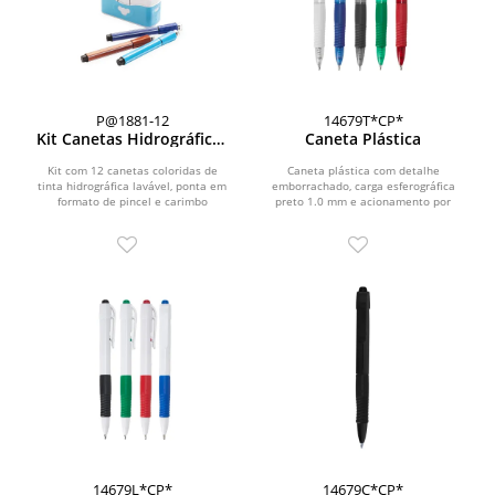
P@1881-12
14679T*CP*
Kit Canetas Hidrográficas
Caneta Plástica
12 Cores
Kit com 12 canetas coloridas de
Caneta plástica com detalhe
tinta hidrográfica lavável, ponta em
emborrachado, carga esferográfica
formato de pincel e carimbo
preto 1.0 mm e acionamento por
embutido na tampa....
clique.\r\n\r\n\r\nOBS.:...
14679L*CP*
14679C*CP*