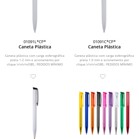
01091L*CP*
01091C*CP*
Caneta Plástica
Caneta Plástica
Caneta plástica com carga esferográfica
Caneta plástica com carga esferográfica
preta 1.2 mm e acionamento por
preta 1.0 mm e acionamento por
clique.\r\n\r\nOBS.: PEDIDOS MÍNIMO
clique.\r\n\r\nOBS.: PEDIDOS MÍNIMO
DE 50 PEÇAS!
DE 50 PEÇAS!