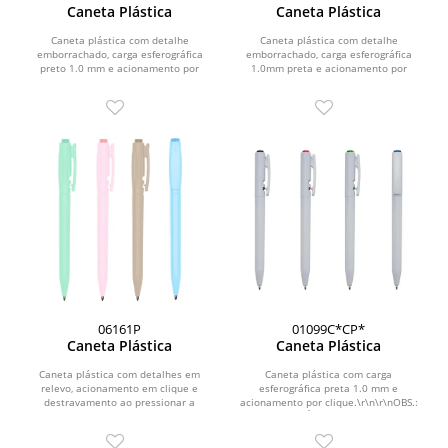
Caneta Plástica
Caneta Plástica
Caneta plástica com detalhe
Caneta plástica com detalhe
emborrachado, carga esferográfica
emborrachado, carga esferográfica
preto 1.0 mm e acionamento por
1.0mm preta e acionamento por
clique.\r\n\r\n\r\nOBS.:...
clique.\r\n\r\n\r\nOBS.:...
06161P
01099C*CP*
Caneta Plástica
Caneta Plástica
Caneta plástica com detalhes em
Caneta plástica com carga
relevo, acionamento em clique e
esferográfica preta 1.0 mm e
destravamento ao pressionar a
acionamento por clique.\r\n\r\nOBS.:
parte inferior do clip e...
PEDIDOS MÍNIMO DE 50 PEÇAS!