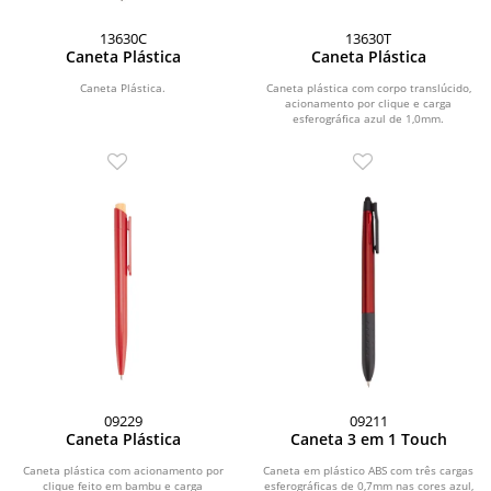
13630C
13630T
Caneta Plástica
Caneta Plástica
Caneta Plástica.
Caneta plástica com corpo translúcido,
acionamento por clique e carga
esferográfica azul de 1,0mm.
09229
09211
Caneta Plástica
Caneta 3 em 1 Touch
Caneta plástica com acionamento por
Caneta em plástico ABS com três cargas
clique feito em bambu e carga
esferográficas de 0,7mm nas cores azul,