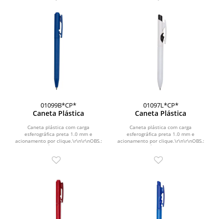
01099B*CP*
01097L*CP*
Caneta Plástica
Caneta Plástica
Caneta plástica com carga
Caneta plástica com carga
esferográfica preta 1.0 mm e
esferográfica preta 1.0 mm e
acionamento por clique.\r\n\r\nOBS.:
acionamento por clique.\r\n\r\nOBS.:
PEDIDOS MÍNIMO DE 50 PEÇAS!
PEDIDOS MÍNIMO DE 50 PEÇAS!