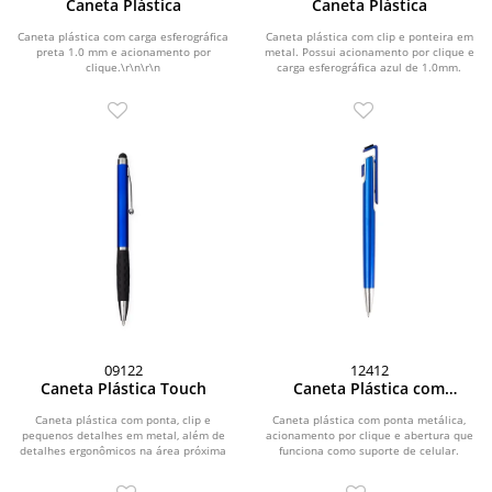
Caneta Plástica
Caneta Plástica
Caneta plástica com carga esferográfica
Caneta plástica com clip e ponteira em
preta 1.0 mm e acionamento por
metal. Possui acionamento por clique e
clique.\r\n\r\n
carga esferográfica azul de 1.0mm.
09122
12412
Caneta Plástica Touch
Caneta Plástica com
Suporte para Celular
Caneta plástica com ponta, clip e
Caneta plástica com ponta metálica,
pequenos detalhes em metal, além de
acionamento por clique e abertura que
detalhes ergonômicos na área próxima
funciona como suporte de celular.
à tampa....
Possui...