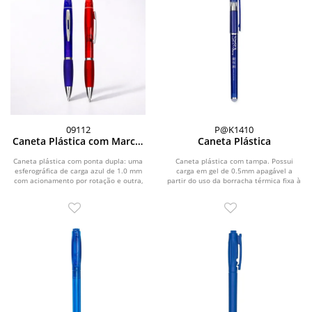
09112
P@K1410
Caneta Plástica com Marca-
Caneta Plástica
Texto
Caneta plástica com ponta dupla: uma
Caneta plástica com tampa. Possui
esferográfica de carga azul de 1.0 mm
carga em gel de 0.5mm apagável a
com acionamento por rotação e outra,
partir do uso da borracha térmica fixa à
na parte...
ponteira.