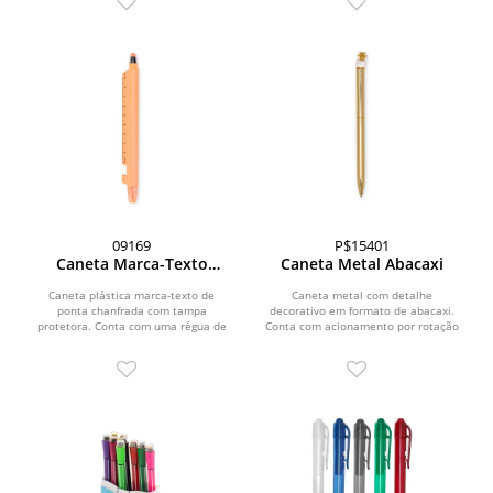
09169
P$15401
Caneta Marca-Texto
Caneta Metal Abacaxi
Multifunções
Caneta plástica marca-texto de
Caneta metal com detalhe
ponta chanfrada com tampa
decorativo em formato de abacaxi.
protetora. Conta com uma régua de
Conta com acionamento por rotação
9 centímetros e abridor de...
e carga esferográfica azul...