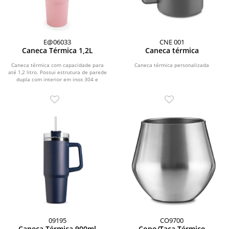
E@06033
CNE 001
Caneca Térmica 1,2L
Caneca térmica
Caneca térmica com capacidade para
Caneca térmica personalizada
até 1,2 litro. Possui estrutura de parede
dupla com interior em inox 304 e
exterior em...
09195
CO9700
Caneca Térmica 900ml
Copo/Taça Térmico