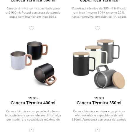
Caneca térmica com capacidade para
Copo/taça térmico de 350 ml brilhosa,
até 900ml. Possui estrutura de parede
em inox (interno 304 / externo 201),
dupla com interior em inox 304 e
haste removível em plástico PP, discos
exterior em inox...
de...
15382
15381
Caneca Térmica 400ml
Caneca Térmica 350ml
Caneca térmica com parede dupla em
Caneca térmica em inox com pintura
inox, pintura externa eletrostática, alça
eletrostática e capacidade de até
em madeira e capacidade máxima de
350ml. Apresenta estrutura de parede
400ml.
dupla,...