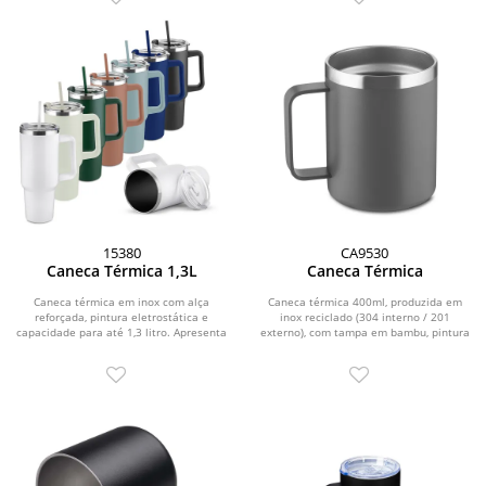
15380
CA9530
Caneca Térmica 1,3L
Caneca Térmica
Caneca térmica em inox com alça
Caneca térmica 400ml, produzida em
reforçada, pintura eletrostática e
inox reciclado (304 interno / 201
capacidade para até 1,3 litro. Apresenta
externo), com tampa em bambu, pintura
estrutura...
a pó.