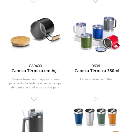
CA9400
06061
Caneca Térmica em Aço
Caneca Térmica 350ml
Inox
Caneca térmica em aço inox com
Caneca Térmica 350ml.
parede dupla isolada à vácuo, tampa
de bambu e anel em silicone para
vedação, alça...