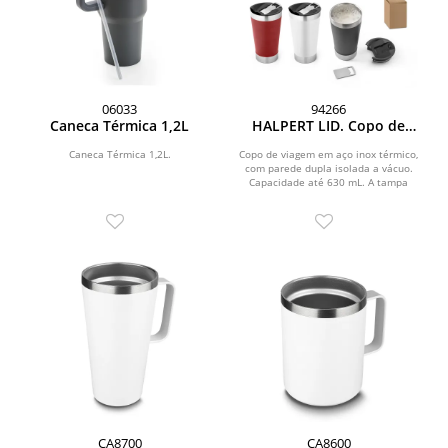
06033
94266
Caneca Térmica 1,2L
HALPERT LID. Copo de
viagem em aço inox
térmico, com parede
Caneca Térmica 1,2L.
Copo de viagem em aço inox térmico,
com parede dupla isolada a vácuo.
dupla isolada a vácuo
Capacidade até 630 mL. A tampa
(630 mL)
inclui um abridor...
CA8700
CA8600