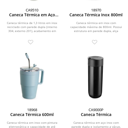
CA9510
18970
Caneca Térmica em Aço
Caneca Térmica Inox 800ml
Inox
Caneca térmica de 1,3 litros em inox
Caneca térmica em inox com
reciclado com parede dupla (interno
capacidade máxima de 800ml. Possui
304, externo 201), acabamento em
estrutura em parede dupla, alça
pintura a pó,...
ergonômica em plástico,...
18968
CA9000P
Caneca Térmica 600ml
Caneca Térmica
Caneca térmica em inox com pintura
Caneca térmica em aço inox com
eletrostática e capacidade de até
parede dupla e isolamento a vácuo,