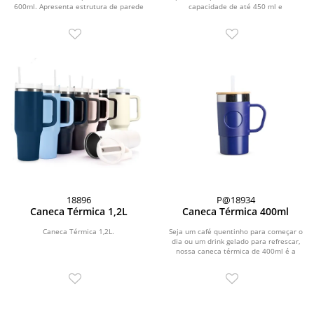
600ml. Apresenta estrutura de parede
capacidade de até 450 ml e
dupla, base...
acabamento brilhoso. Possui...
18896
P@18934
Caneca Térmica 1,2L
Caneca Térmica 400ml
Caneca Térmica 1,2L.
Seja um café quentinho para começar o
dia ou um drink gelado para refrescar,
nossa caneca térmica de 400ml é a
companhia...