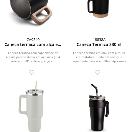
CA9540
18838A
Caneca térmica com alça em
Caneca Térmica 330ml
madeira
Caneca térmica com capacidade de
Caneca térmica em inox com pintura
400ml, parede dupla em aço inox (304
eletrostática, fundo em cortiça e
interno / 201 externo), alça em
capacidade para até 330ml. Apresenta
madeira.
estrutura de...