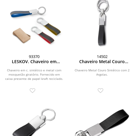
93370
14502
LESKOV. Chaveiro em
Chaveiro Metal Couro
c.sintético e metal
Sintético com 2 Argolas
Chaveiro em c. sintético e metal com
Chaveiro Metal Couro Sintético com 2
mosquetão giratório. Fornecido em
Argolas.
caixa presente de papel kraft reciclado.
17 x 80 x...