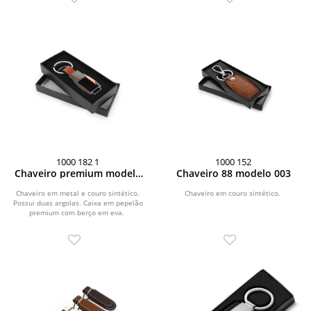
1000 182 1
1000 152
Chaveiro premium modelo
Chaveiro 88 modelo 003
001
Chaveiro em metal e couro sintético.
Chaveiro em couro sintético.
Possui duas argolas. Caixa em pepelão
premium com berço em eva.