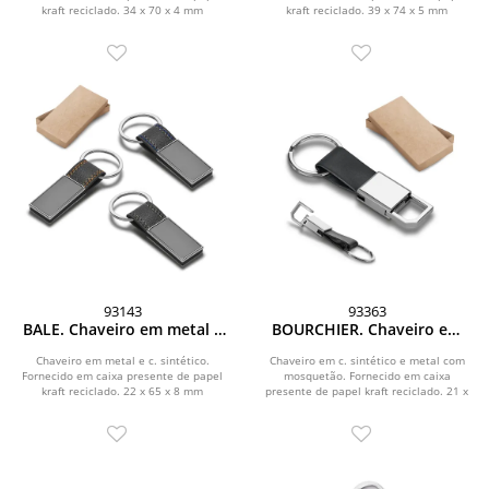
kraft reciclado. 34 x 70 x 4 mm
kraft reciclado. 39 x 74 x 5 mm
93143
93363
BALE. Chaveiro em metal e
BOURCHIER. Chaveiro em
c. sintético
c.sintético e metal
Chaveiro em metal e c. sintético.
Chaveiro em c. sintético e metal com
Fornecido em caixa presente de papel
mosquetão. Fornecido em caixa
kraft reciclado. 22 x 65 x 8 mm
presente de papel kraft reciclado. 21 x
77 x 8 mm