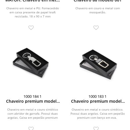
e PU
Chaveiro em metal e PU. Fornecedido
Chaveiro em couro e metal com
em caixa presente de papel kraft
mosquetão.
reciclado. 18 x 90 x 7 mm
1000 184 1
1000 183 1
Chaveiro premium modelo
Chaveiro premium modelo
003
002
Chaveiro em metal e couro sintético
Chaveiro em metal e couro sintético.
com abridor de garrafa. Possui duas
Possui duas argolas. Caixa em pepelão
argolas. Caixa em pepelão premium
premium com berço em eva.
com berço em...