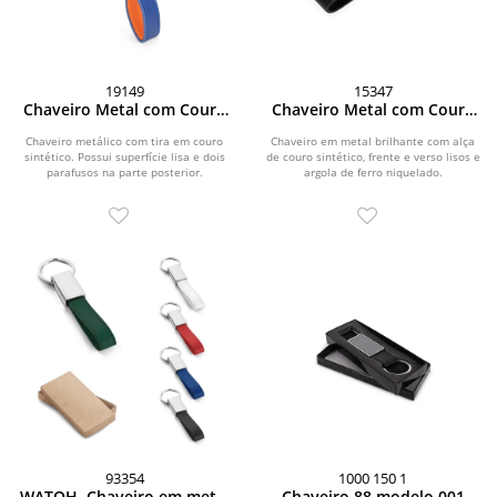
19149
15347
Chaveiro Metal com Couro
Chaveiro Metal com Couro
Sintético
Sintético
Chaveiro metálico com tira em couro
Chaveiro em metal brilhante com alça
sintético. Possui superfície lisa e dois
de couro sintético, frente e verso lisos e
parafusos na parte posterior.
argola de ferro niquelado.
93354
1000 150 1
WATOH. Chaveiro em metal
Chaveiro 88 modelo 001