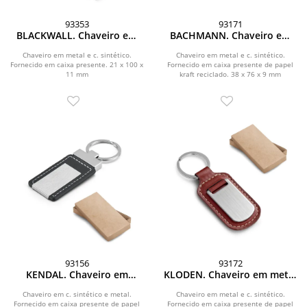
93353
93171
BLACKWALL. Chaveiro em
BACHMANN. Chaveiro em
metal e c. sintético
metal e c.sintético
Chaveiro em metal e c. sintético.
Chaveiro em metal e c. sintético.
Fornecido em caixa presente. 21 x 100 x
Fornecido em caixa presente de papel
11 mm
kraft reciclado. 38 x 76 x 9 mm
93156
93172
KENDAL. Chaveiro em
KLODEN. Chaveiro em metal
c.sintético e metal
e c.sintético
Chaveiro em c. sintético e metal.
Chaveiro em metal e c. sintético.
Fornecido em caixa presente de papel
Fornecido em caixa presente de papel