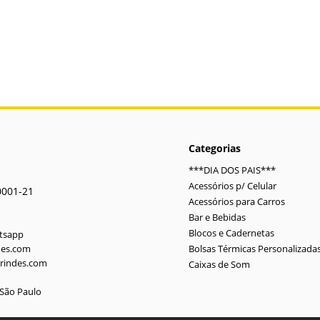
Categorias
***DIA DOS PAIS***
Acessórios p/ Celular
0001-21
Acessórios para Carros
Bar e Bebidas
Blocos e Cadernetas
atsapp
des.com
Bolsas Térmicas Personalizada
rindes.com
Caixas de Som
-São Paulo