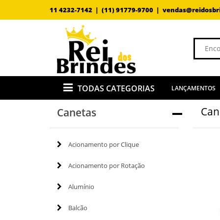
11 4232-7142 |
(11) 91779-9700 |
vendas@reidosbr
TODAS CATEGORIAS
LANÇAMENTOS
Can
Canetas
Acionamento por Clique
Acionamento por Rotação
Alumínio
Balcão