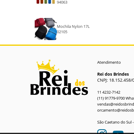
94063
AMARELO
ROXO
Mochila Nylon 17L
02105
LARANJA
TRANSPARENTE
Atendimento
Rei dos Brindes
CNPJ: 18.152.458/
11 4232-7142
(11) 91779-9700 Wh
vendas@reidosbrin
orcamento@reidosb
São Caetano do Sul 