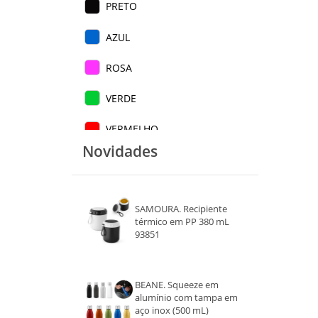
PRETO
AZUL
ROSA
VERDE
VERMELHO
Novidades
LILÁS
BRANCO
SAMOURA. Recipiente
BAMBU
térmico em PP 380 mL
93851
BEGE
CINZA
BEANE. Squeeze em
alumínio com tampa em
aço inox (500 mL)
AZUL CLARO