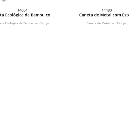
14664
14480
ta Ecológica de Bambu com
Caneta de Metal com Est
Estojo
plástico
eta Ecológica de Bambu com Estojo.
Caneta de Metal com Estojo.