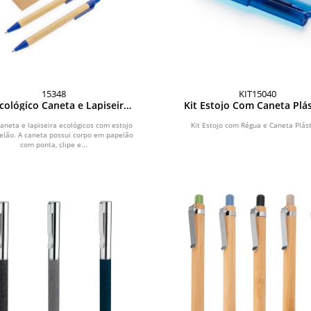
15348
KIT15040
Ecológico Caneta e Lapiseira
Kit Estojo Com Caneta Plás
Papelão
caneta e lapiseira ecológicos com estojo
Kit Estojo com Régua e Caneta Plást
lão. A caneta possui corpo em papelão
com ponta, clipe e...