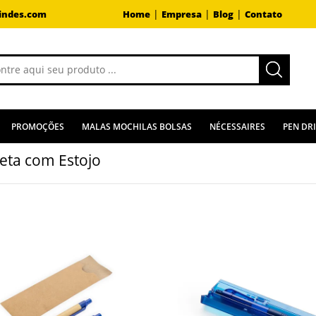
|
|
|
indes.com
Home
Empresa
Blog
Contato
PROMOÇÕES
MALAS MOCHILAS BOLSAS
NÉCESSAIRES
PEN DR
eta com Estojo