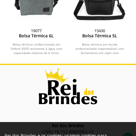
19077
15430
Bolsa Térmica 6L
Bolsa Térmica 5L
Bolsa térmica confeccionada em
Bolsa térmica em tecido
Oxford 300D resistente à água com
emborrachado impermeável com
capacidade máxima de 6 litros,
fechamento em zíper com
fechamento em zíper e...
capacidade para até 5 litros. Conta
com...
Rei dos Brindes
CNPJ: 18.152.458/0001-21
Rei dos Brindes e os cookies: usamos cookies para