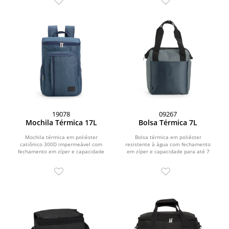
19078
09267
Mochila Térmica 17L
Bolsa Térmica 7L
Mochila térmica em poliéster
Bolsa térmica em poliéster
catiônico 300D impermeável com
resistente à água com fechamento
fechamento em zíper e capacidade
em zíper e capacidade para até 7
máxima de 17 litros....
litros. Possui...