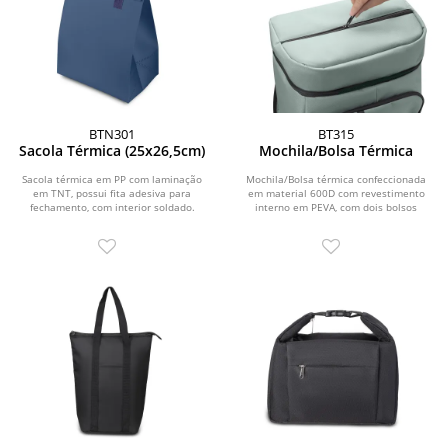
BTN301
BT315
Sacola Térmica (25x26,5cm)
Mochila/Bolsa Térmica
Sacola térmica em PP com laminação
Mochila/Bolsa térmica confeccionada
em TNT, possui fita adesiva para
em material 600D com revestimento
fechamento, com interior soldado.
interno em PEVA, com dois bolsos
laterais, bolso...