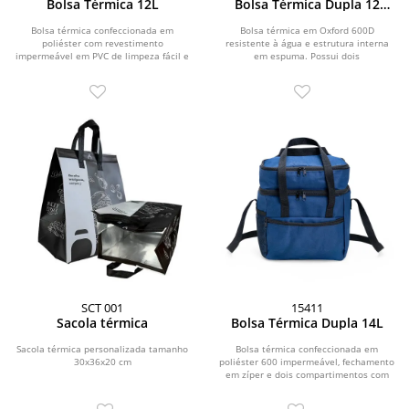
Bolsa Térmica 12L
Bolsa Térmica Dupla 12
Litros
Bolsa térmica confeccionada em
Bolsa térmica em Oxford 600D
poliéster com revestimento
resistente à água e estrutura interna
impermeável em PVC de limpeza fácil e
em espuma. Possui dois
capacidade máxima de 12...
compartimentos térmicos com...
SCT 001
15411
Sacola térmica
Bolsa Térmica Dupla 14L
Sacola térmica personalizada tamanho
Bolsa térmica confeccionada em
30x36x20 cm
poliéster 600 impermeável, fechamento
em zíper e dois compartimentos com
capacidade para...