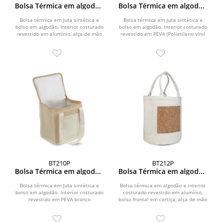
Bolsa Térmica em algodão
Bolsa Térmica em algodão
e Juta sintética
e Juta sintética
(34x34x16cm)
(24x30x20cm)
Bolsa térmica em Juta sintética e
Bolsa térmica em Juta sintética e
bolso em algodão. Interior costurado
bolso em algodão. Interior costurado
revestido em alumínio, alça de mão
revestido em PEVA (Polietileno vinil
e capacidade...
acetato,...
BT210P
BT212P
Bolsa Térmica em algodão
Bolsa Térmica em algodão
e Juta sintética
e cortiça
(21x19x15cm)
Bolsa térmica em Juta sintética e
Bolsa térmica em algodão e interior
bolso em algodão. Interior costurado
costurado revestido em alumínio,
revestido em PEVA branco
bolso frontal em cortiça, alça de mão
(Polietileno vinil...
e...