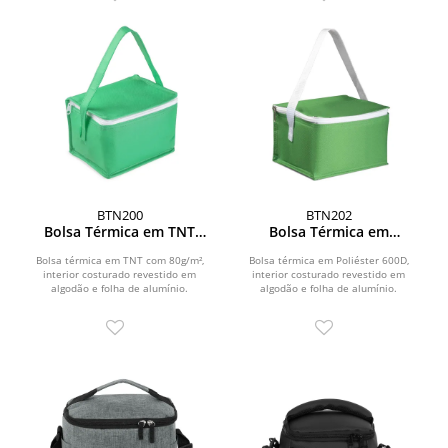
BTN200
BTN202
Bolsa Térmica em TNT
Bolsa Térmica em
80g/m² (18x14x13cm)
Poliéster 600D
(19x14x12cm)
Bolsa térmica em TNT com 80g/m²,
Bolsa térmica em Poliéster 600D,
interior costurado revestido em
interior costurado revestido em
algodão e folha de alumínio.
algodão e folha de alumínio.