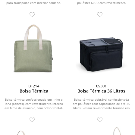
para transporte com interior soldado.
poliéster 600D com revestimento
interno...
BT214
09301
Bolsa Térmica
Bolsa Térmica 36 Litros
Bolsa térmica confeccionada em linho e
Bolsa térmica dobrável confeccionada
lona (canvas), com revestimento interno
em poliéster com capacidade de até 36
em filme de alumínio, com bolso frontal.
litros. Possui revestimento térmico em
PEVA...