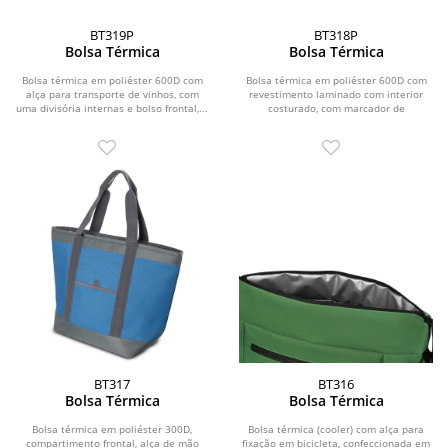
BT319P
BT318P
Bolsa Térmica
Bolsa Térmica
Bolsa térmica em poliéster 600D com
Bolsa térmica em poliéster 600D com
alça para transporte de vinhos, com
revestimento laminado com interior
uma divisória internas e bolso frontal,...
costurado, com marcador de
temperatura interno na...
BT317
BT316
Bolsa Térmica
Bolsa Térmica
Bolsa térmica em poliéster 300D,
Bolsa térmica (cooler) com alça para
compartimento frontal, alça de mão
fixação em bicicleta, confeccionada em