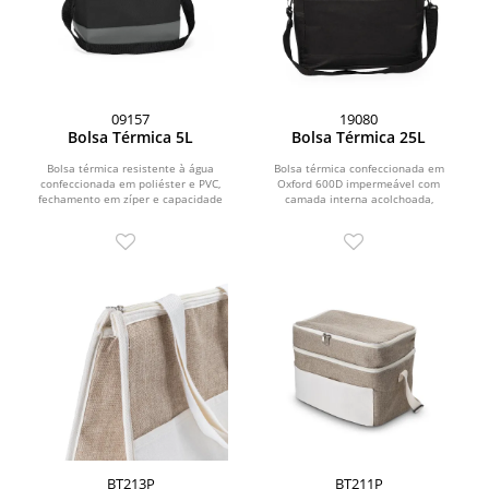
09157
19080
Bolsa Térmica 5L
Bolsa Térmica 25L
Bolsa térmica resistente à água
Bolsa térmica confeccionada em
confeccionada em poliéster e PVC,
Oxford 600D impermeável com
fechamento em zíper e capacidade
camada interna acolchoada,
máxima de 5 litros....
fechamento em zíper e capacidade...
BT213P
BT211P