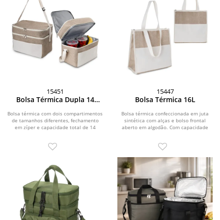
15451
15447
Bolsa Térmica Dupla 14
Bolsa Térmica 16L
Litros
Bolsa térmica com dois compartimentos
Bolsa térmica confeccionada em juta
de tamanhos diferentes, fechamento
sintética com alças e bolso frontal
em zíper e capacidade total de 14
aberto em algodão. Com capacidade
litros....
máxima de 16...