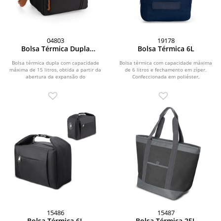
04803
19178
Bolsa Térmica Dupla
Bolsa Térmica 6L
Expansível 15L
Bolsa térmica dupla com capacidade
Bolsa térmica com capacidade máxima
máxima de 15 litros, obtida a partir da
de 6 litros e fechamento em zíper.
abertura da expansão do
Confeccionada em poliéster,
compartimento...
apresenta...
15486
15487
Bolsa Térmica 6L
Bolsa Térmica 25L