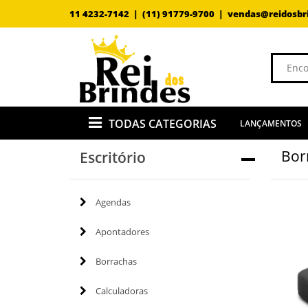
11 4232-7142 |
(11) 91779-9700 |
vendas@reidosbr
TODAS CATEGORIAS
LANÇAMENTOS
Bor
Escritório
Agendas
Apontadores
Borrachas
Calculadoras