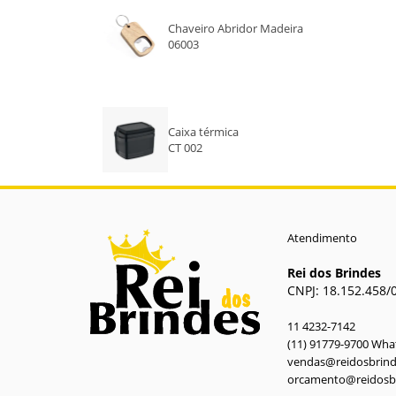
Chaveiro Abridor Madeira
06003
Caixa térmica
CT 002
Atendimento
Rei dos Brindes
CNPJ: 18.152.458/
11 4232-7142
(11) 91779-9700 Wh
vendas@reidosbrin
orcamento@reidosb