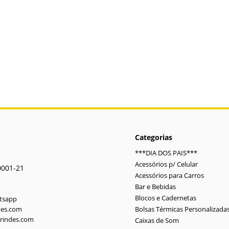
Categorias
***DIA DOS PAIS***
Acessórios p/ Celular
0001-21
Acessórios para Carros
Bar e Bebidas
Blocos e Cadernetas
atsapp
des.com
Bolsas Térmicas Personalizada
rindes.com
Caixas de Som