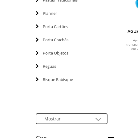
Pastas Tradicionais
Planner
Porta Cartões
AGUZ
com
Porta Crachás
Ap
transpa
em v
Porta Objetos
Réguas
Risque Rabisque