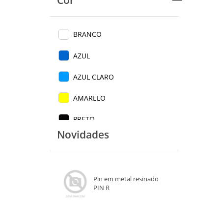
Cor
BRANCO
AZUL
AZUL CLARO
AMARELO
PRETO
Novidades
VERDE CLARO
LARANJA
Pin em metal resinado
PIN R