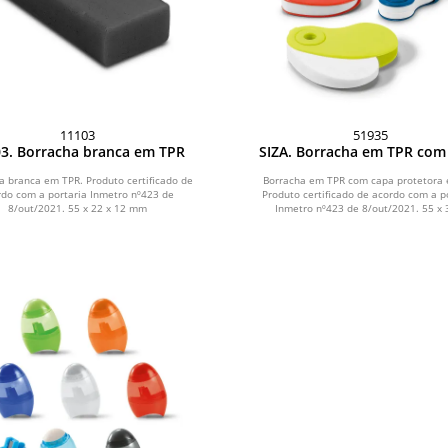
11103
51935
3. Borracha branca em TPR
SIZA. Borracha em TPR com
protetora em PP
a branca em TPR. Produto certificado de
Borracha em TPR com capa protetora 
rdo com a portaria Inmetro nº423 de
Produto certificado de acordo com a p
8/out/2021. 55 x 22 x 12 mm
Inmetro nº423 de 8/out/2021. 55 x 3