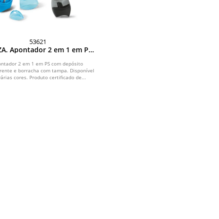
53621
A. Apontador 2 em 1 em PS
 depósito transparente e
borracha
ontador 2 em 1 em PS com depósito
rente e borracha com tampa. Disponível
árias cores. Produto certificado de...