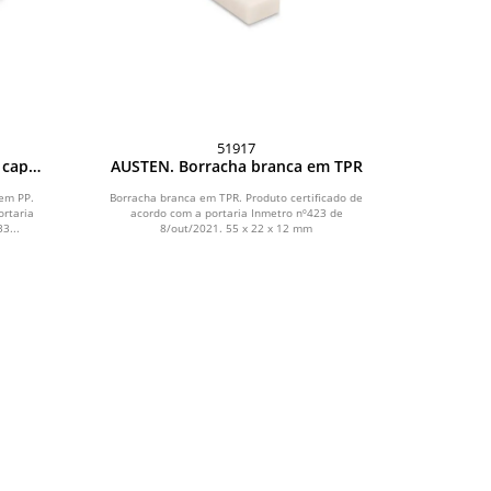
51917
 capa
AUSTEN. Borracha branca em TPR
em PP.
Borracha branca em TPR. Produto certificado de
ortaria
acordo com a portaria Inmetro nº423 de
3...
8/out/2021. 55 x 22 x 12 mm