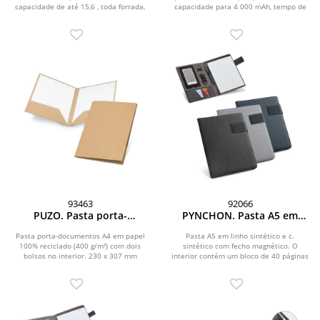
capacidade de até 15,6 , toda forrada,
capacidade para 4 000 mAh, tempo de
páginas pautadas
alça de...
vida...
93463
92066
PUZO. Pasta porta-
PYNCHON. Pasta A5 em
documentos A4 em papel
linho sintético e c. sintético,
100% reciclado (400 g/m²)
com bloco de 40 páginas
Pasta porta-documentos A4 em papel
Pasta A5 em linho sintético e c.
100% reciclado (400 g/m²) com dois
sintético com fecho magnético. O
pautadas
bolsos no interior. 230 x 307 mm
interior contém um bloco de 40 páginas
pautadas,...