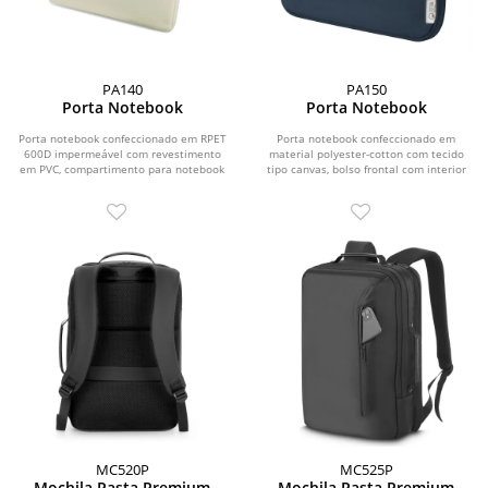
PA140
PA150
Porta Notebook
Porta Notebook
Porta notebook confeccionado em RPET
Porta notebook confeccionado em
600D impermeável com revestimento
material polyester-cotton com tecido
em PVC, compartimento para notebook
tipo canvas, bolso frontal com interior
de até 14” e...
acolchoado,...
MC520P
MC525P
Mochila Pasta Premium
Mochila Pasta Premium