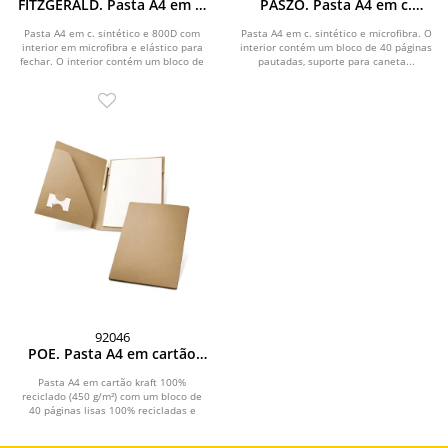
FITZGERALD. Pasta A4 em c.
PASZO. Pasta A4 em c.
sintético e 800D, com
sintético e microfibra, com
interior em microfibra e
bloco de páginas pautadas
Pasta A4 em c. sintético e 800D com
Pasta A4 em c. sintético e microfibra. O
interior em microfibra e elástico para
bloco com páginas
interior contém um bloco de 40 páginas
fechar. O interior contém um bloco de
pautadas, suporte para caneta...
pautadas
40...
92046
POE. Pasta A4 em cartão
kraft 100% reciclado (450
g/m²), com bloco de páginas
Pasta A4 em cartão kraft 100%
reciclado (450 g/m²) com um bloco de
lisas recicladas
40 páginas lisas 100% recicladas e
suporte para...