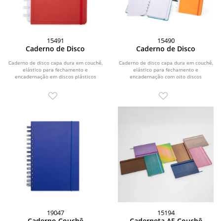
15491
15490
Caderno de Disco
Caderno de Disco
Caderno de disco capa dura em couchê,
Caderno de disco capa dura em couchê,
elástico para fechamento e
elástico para fechamento e
encadernação em discos plásticos
encadernação com oito discos
reposicionáveis que...
plásticos...
19047
15194
Caderno Couchê
Caderneta A5 Couchê