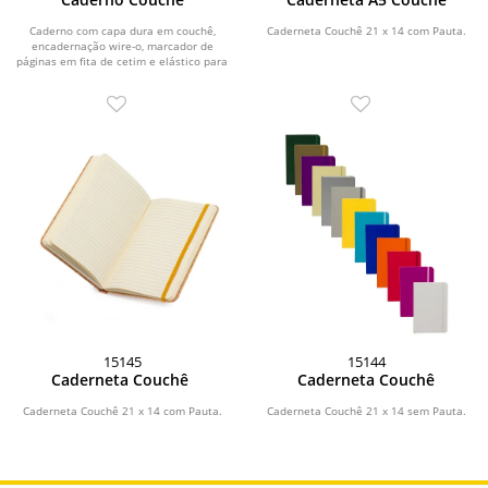
Caderno com capa dura em couchê,
Caderneta Couchê 21 x 14 com Pauta.
encadernação wire-o, marcador de
páginas em fita de cetim e elástico para
fechamento....
15145
15144
Caderneta Couchê
Caderneta Couchê
Caderneta Couchê 21 x 14 com Pauta.
Caderneta Couchê 21 x 14 sem Pauta.