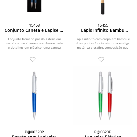
15458
15455
Conjunto Caneta e Lapiseira
Lápis Infinito Bambu
Metal
Multifuncional
Conjunto formado por dois itens em
Lápis infinito com corpo em bambu e
metal com acabamento emborrachado
duas pontas funcionais: uma em liga
e detalhes em plástico: uma caneta
metálica e grafite, composição que
com acionamento por...
elimina a...
P@00320P
P@0320P
Pacote com Lapiseira
Lapiseira Plástica