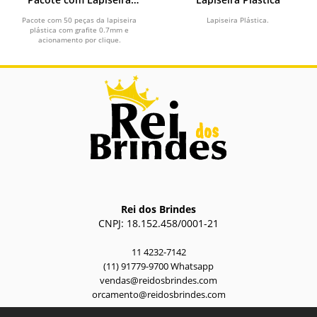
Plástica
Pacote com 50 peças da lapiseira
Lapiseira Plástica.
plástica com grafite 0.7mm e
acionamento por clique.
Rei dos Brindes
CNPJ: 18.152.458/0001-21
11 4232-7142
(11) 91779-9700 Whatsapp
vendas@reidosbrindes.com
orcamento@reidosbrindes.com