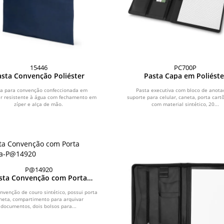
15446
PC700P
asta Convenção Poliéster
Pasta Capa em Poliéste
ta para convenção confeccionada em
Pasta executiva com bloco de anota
er resistente à água com fechamento em
suporte para celular, caneta, porta cart
zíper e alça de mão.
com material sintético, 20...
P@14920
sta Convenção com Porta
Caneta
nvenção de couro sintético, possui porta
neta, compartimento para arquivar
documentos, dois bolsos para...