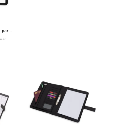
 para
ular.