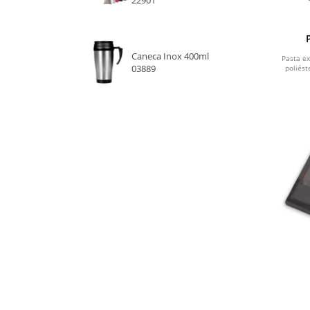
22901
Caneca Inox 400ml
Pasta e
03889
poliést