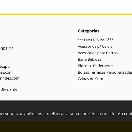
Categorias
***DIA DOS PAIS***
Acessórios p/ Celular
0001-21
Acessórios para Carros
Bar e Bebidas
Blocos e Cadernetas
atsapp
des.com
Bolsas Térmicas Personalizada
rindes.com
Caixas de Som
-São Paulo
personalizar anúncios e melhorar a sua experiência no site. Ao co