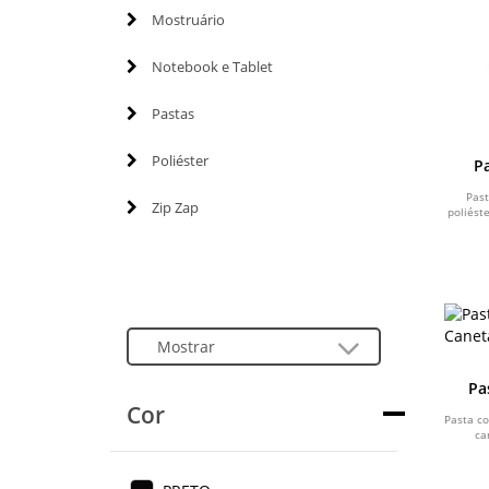
Mostruário
Notebook e Tablet
Pastas
Poliéster
P
Pas
Zip Zap
poliést
Pa
Cor
Pasta co
ca