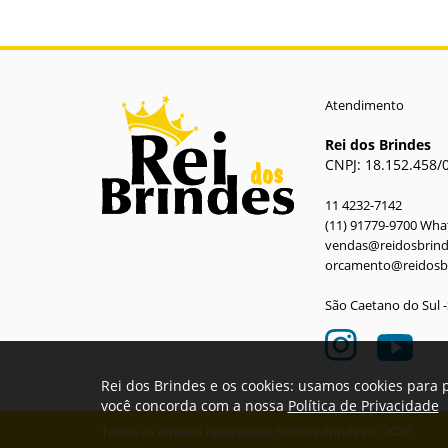
Atendimento
Rei dos Brindes
CNPJ: 18.152.458/
11 4232-7142
(11) 91779-9700 Wh
vendas@reidosbrin
orcamento@reidosb
São Caetano do Sul 
Rei dos Brindes e os cookies: usamos cookies para 
você concorda com a nossa
Política de Privacidade
Todos os direitos reservados Rei dos Brindes © 2026