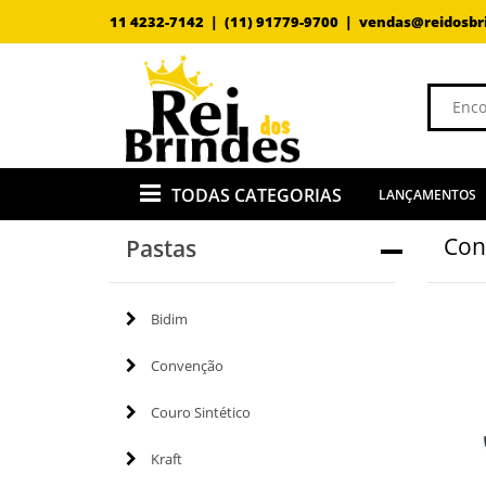
11 4232-7142 |
(11) 91779-9700 |
vendas@reidosbr
TODAS CATEGORIAS
LANÇAMENTOS
Con
Pastas
Bidim
Convenção
Couro Sintético
Kraft