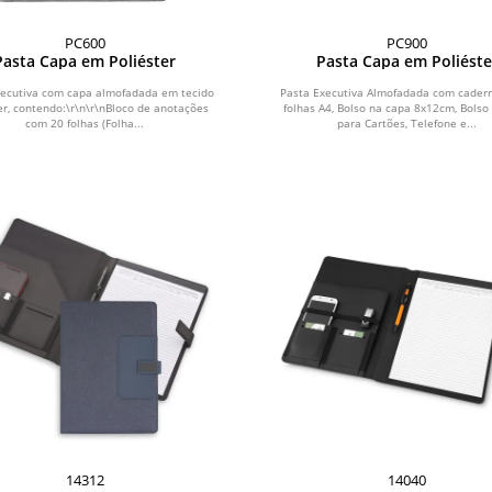
PC600
PC900
Pasta Capa em Poliéster
Pasta Capa em Poliéste
xecutiva com capa almofadada em tecido
Pasta Executiva Almofadada com cader
er, contendo:\r\n\r\nBloco de anotações
folhas A4, Bolso na capa 8x12cm, Bolso
com 20 folhas (Folha...
para Cartões, Telefone e...
14312
14040