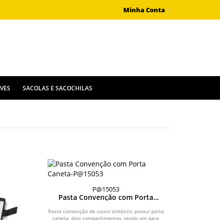
Minha Conta
IVES
SACOLAS E SACOCHILAS
P@15053
Pasta Convenção com Porta
Caneta
Pasta convenção de couro sintético, possui porta
caneta, dois compartimentos, sendo um para