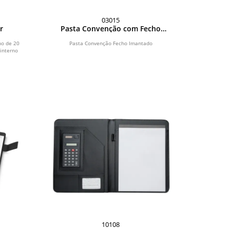
03015
r
Pasta Convenção com Fecho
Imantado
no de 20
Pasta Convenção Fecho Imantado
 interno
10108