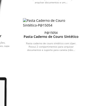
arquivar documentos e um...
P@15054
r
Pasta Caderno de Couro Sintético
ções,
Pasta caderno de couro sintético com zíper.
ões, capa
Possui 2 compartimentos para arquivar
documentos e suporte para caneta (não...