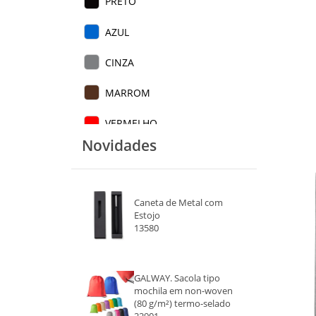
PRETO
AZUL
CINZA
MARROM
VERMELHO
Novidades
Caneta de Metal com
Estojo
13580
GALWAY. Sacola tipo
mochila em non-woven
(80 g/m²) termo-selado