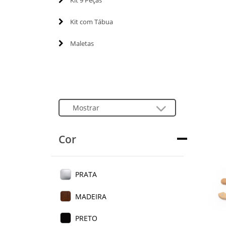
Kit 9 Peças
Kit com Tábua
Maletas
Cor
PRATA
MADEIRA
PRETO