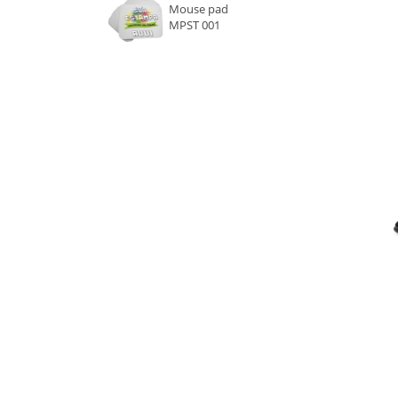
Mouse pad
MPST 001