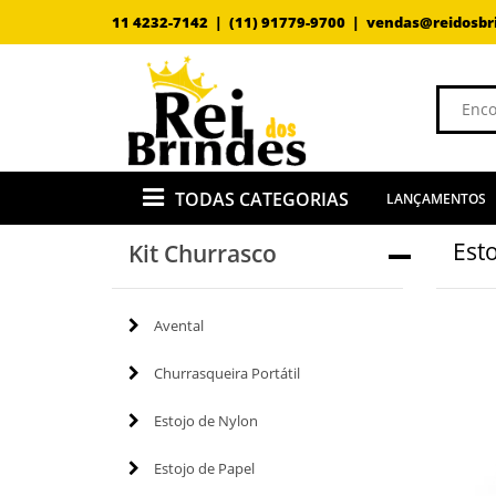
11 4232-7142 |
(11) 91779-9700 |
vendas@reidosbr
TODAS CATEGORIAS
LANÇAMENTOS
Est
Kit Churrasco
Avental
Churrasqueira Portátil
Estojo de Nylon
Estojo de Papel