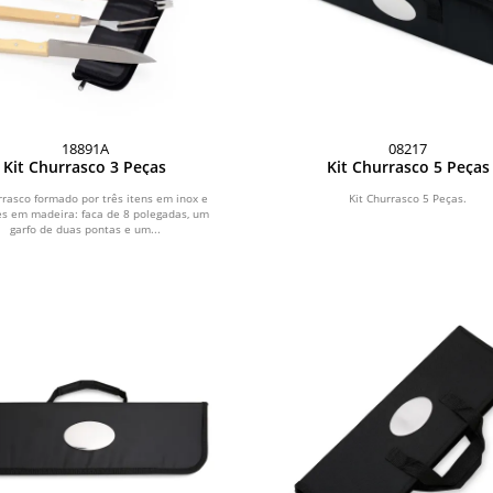
18891A
08217
Kit Churrasco 3 Peças
Kit Churrasco 5 Peças
rrasco formado por três itens em inox e
Kit Churrasco 5 Peças.
es em madeira: faca de 8 polegadas, um
garfo de duas pontas e um...