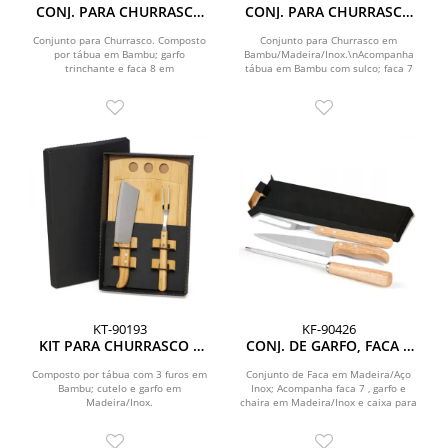
CONJ. PARA CHURRASCO
CONJ. PARA CHURRASCO
EM BAMBU / MADEIRA /
EM BAMBU / MADEIRA
INOX TEXAS - 3 PÇS
/INOX TEXAS - 3 PÇS
Conjunto para Churrasco. Composto
Conjunto para Churrasco em
por tábua em Bambu; garfo
Bambu/Madeira/Inox.\nAcompanha
trinchante e faca 8 em
tábua em Bambu com sulco; faca 7
Madeira/Inox.\nTábua confeccionada
em Bambu/Inox e garfo...
com...
KT-90193
KF-90426
KIT PARA CHURRASCO E
CONJ. DE GARFO, FACA E
COZINHA EM BAMBU /
CHAIRA EM MADEIRA - 3
MADEIRA / INOX - 3 PÇS
PÇS
Composto por tábua com 3 furos em
Conjunto de Faca em Madeira/Aço
Bambu; cutelo e garfo em
Inox; Acompanha faca 7 , garfo e
Madeira/Inox.
chaira em Madeira/Inox e caixa para
presente. Como...