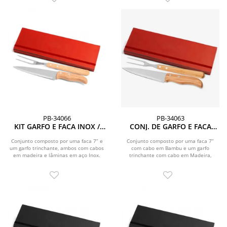
PB-34066
PB-34063
KIT GARFO E FACA INOX /
CONJ. DE GARFO E FACA
MADEIRA COM ESTOJO
INOX / MADEIRA / BAMBU
VERMELHO 3 PÇS
COM ESTOJO VERMELHO - 3
Conjunto composto por uma faca 7” e
Conjunto composto por uma faca 7”
um garfo trinchante, ambos com cabos
com cabo em Bambu e um garfo
PÇS
em madeira e lâminas em aço Inox.
trinchante com cabo em Madeira,
\nEstão...
ambos com lâminas em aço...