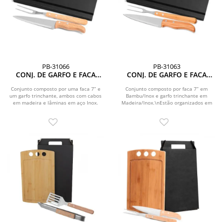
PB-31066
PB-31063
CONJ. DE GARFO E FACA
CONJ. DE GARFO E FACA
INOX / MADEIRA COM
INOX / MADEIRA / BAMBU
ESTOJO PRETO - 3 PÇS
COM ESTOJO PRETO - 3 PÇS
Conjunto composto por uma faca 7” e
Conjunto composto por faca 7” em
um garfo trinchante, ambos com cabos
Bambu/Inox e garfo trinchante em
em madeira e lâminas em aço Inox.
Madeira/Inox.\nEstão organizados em
\nEstão...
uma pasta preta com...