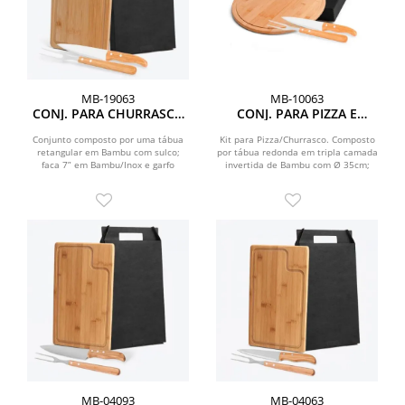
MB-19063
MB-10063
CONJ. PARA CHURRASCO
CONJ. PARA PIZZA E
EM BAMBU / MADEIRA /
CHURRASCO EM
INOX DALLAS - 3 PÇS
BAMBU/MADEIRA/INOX -
Conjunto composto por uma tábua
Kit para Pizza/Churrasco. Composto
retangular em Bambu com sulco;
por tábua redonda em tripla camada
35CM - 3 PÇS
faca 7” em Bambu/Inox e garfo
invertida de Bambu com Ø 35cm;
trinchante em Madeira/Inox,...
faca 7 em Bambu/Inox...
MB-04093
MB-04063