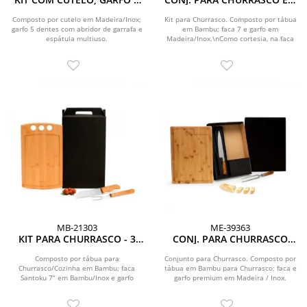
ESPÁTULA - 3 PÇS
BAMBU / INOX / MADEIRA - 3
PÇS
Composto por cutelo em Madeira/Inox;
Kit para Churrasco. Composto por tábua
garfo 5 dentes com abridor de garrafa e
em Bambu; faca 7 e garfo em
espátula multiuso.
Madeira/Inox.\nComo cortesia, na faca
7 fazemos uma...
MB-21303
ME-39363
KIT PARA CHURRASCO - 3
CONJ. PARA CHURRASCO
PÇS
PREMIUM EM BAMBU /
MADEIRA / INOX - 3 PÇS
Composto por tábua para
Conjunto para Churrasco. Composto por
Churrasco/Cozinha em Bambu; faca
tábua em Bambu para Churrasco; faca e
Santoku 7” em Bambu/Inox e garfo
garfo premium em Madeira / Inox.
trinchante em Madeira/Inox.