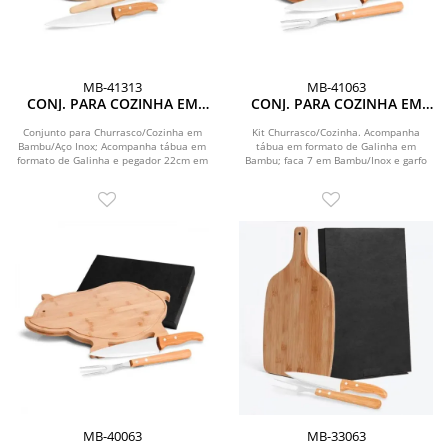
MB-41313
MB-41063
CONJ. PARA COZINHA EM
CONJ. PARA COZINHA EM
BAMBU / INOX - 3 PÇS
BAMBU / MADEIRA / INOX - 3
PÇS
Conjunto para Churrasco/Cozinha em
Kit Churrasco/Cozinha. Acompanha
Bambu/Aço Inox; Acompanha tábua em
tábua em formato de Galinha em
formato de Galinha e pegador 22cm em
Bambu; faca 7 em Bambu/Inox e garfo
Bambu; Faca 7 ...
trinchante em...
MB-40063
MB-33063