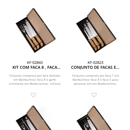
KF-02843
KF-02823
KIT COM FACA 8 , FACA
CONJUNTO DE FACAS EM
SANTOKU E GARFO 3 PÇS
BAMBU / MADEIRA / INOX
- 3 PÇS
Conjunto composto por faca Santoku
Conjunto composto por faca 7 em
em Bambu/Inox; faca 8 e garfo
Bambu/Inox; faca 8 e faca 5 para
trinchante em Madeira/Inox. \nComo
desossar em em Madeira/Inox.
cortesia, na faca 8 ...
\nComo cortesia, nas...