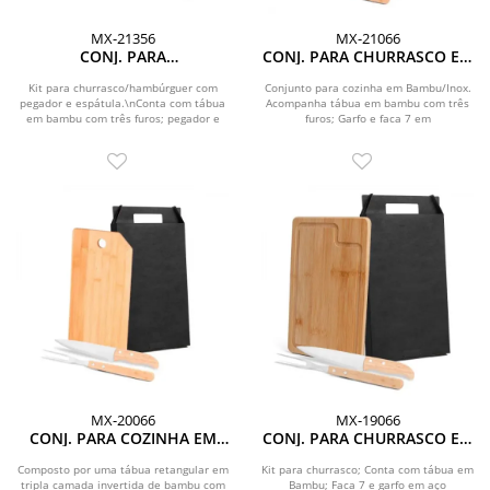
MX-21356
MX-21066
CONJ. PARA
CONJ. PARA CHURRASCO EM
CHURRASCO/HAMBÚRGUER
BAMBU / MADEIRA / INOX - 3
COM PEGADOR E ESPÁTULA
PÇS
Kit para churrasco/hambúrguer com
Conjunto para cozinha em Bambu/Inox.
pegador e espátula.\nConta com tábua
- 3 PÇS
Acompanha tábua em bambu com três
em bambu com três furos; pegador e
furos; Garfo e faca 7 em
espátula...
Madeira/Inox.\nTábua...
MX-20066
MX-19066
CONJ. PARA COZINHA EM
CONJ. PARA CHURRASCO EM
BAMBU / MADEIRA / INOX - 3
BAMBU / INOX / MADEIRA - 3
PÇS
PÇS.
Composto por uma tábua retangular em
Kit para churrasco; Conta com tábua em
tripla camada invertida de bambu com
Bambu; Faca 7 e garfo em aço