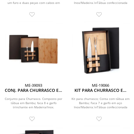
um furo e duas peças com cabos em
Inox/Madeira.\nTábua confeccionada
madeira e...
com tripla camada...
ME-39093
ME-19066
CONJ. PARA CHURRASCO EM
KIT PARA CHURRASCO EM
BAMBU / MADEIRA / INOX - 3
BAMBU/MADEIRA
PÇS
Conjunto para Churrasco. Composto por
Kit para churrasco; Conta com tábua em
tábua em Bambu; faca 8 e garfo
Bambu; Faca 7 e garfo em aço
trinchante em Madeira/Inox.
Inox/Madeira.\nTábua confeccionada
com tripla camada...