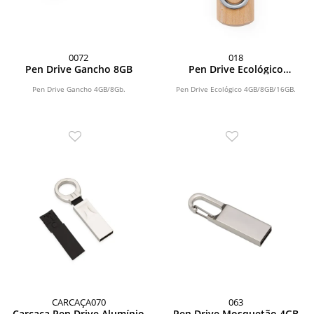
0072
018
Pen Drive Gancho 8GB
Pen Drive Ecológico
4GB/8GB/16GB
Pen Drive Gancho 4GB/8Gb.
Pen Drive Ecológico 4GB/8GB/16GB.
CARCAÇA070
063
Carcaça Pen Drive Alumínio
Pen Drive Mosquetão 4GB