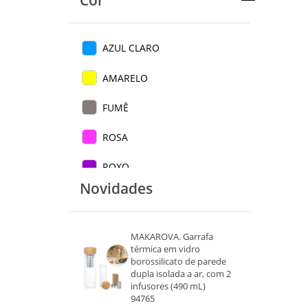
Cor
AZUL CLARO
AMARELO
FUMÊ
ROSA
ROXO
Novidades
VERDE
VERMELHO
MAKAROVA. Garrafa
térmica em vidro
LARANJA
borossilicato de parede
dupla isolada a ar, com 2
TRANSPARENTE
infusores (490 mL)
94765