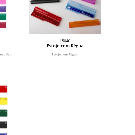
15040
Estojo com Régua
rso liso.
Estojo com Régua.