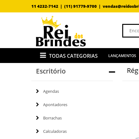
11 4232-7142 |
(11) 91779-9700 |
vendas@reidosbr
TODAS CATEGORIAS
LANÇAMENTOS
Rég
Escritório
Agendas
Apontadores
Borrachas
Calculadoras