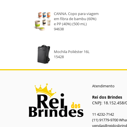
AZUL ESCURO
CANNA. Copo para viagem
AZUL
em fibra de bambu (60%)
e PP (40%) (500 mL)
BRANCO
94638
PRETO
Mochila Poliéster 16L
15428
Atendimento
Rei dos Brindes
CNPJ: 18.152.458/
11 4232-7142
(11) 91779-9700 Wh
vendas@reidosbrin