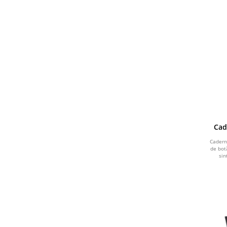
Cad
Cadern
de bot
sin