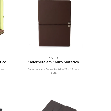
15029
tico
Caderneta em Couro Sintético
4 com
Caderneta em Couro Sintético 21 x 14 com
Pauta.