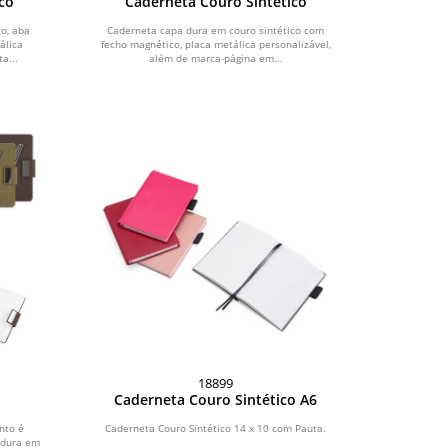
co
Caderneta Couro Sintético
o, aba
Caderneta capa dura em couro sintético com
álica
fecho magnético, placa metálica personalizável,
a...
além de marca-página em...
18899
Caderneta Couro Sintético A6
nto é
Caderneta Couro Sintético 14 x 10 com Pauta.
 dura em