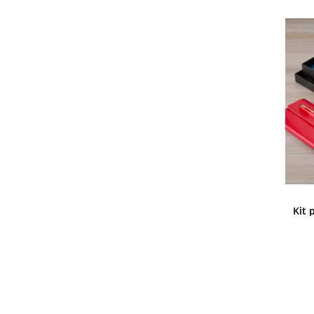
ROSA ESCURO
CHAMPAGNE
ROSA CLARO
BEGE
CINZA ESCURO
CINZA CLARO
VERDE LIMÃO
Kit 