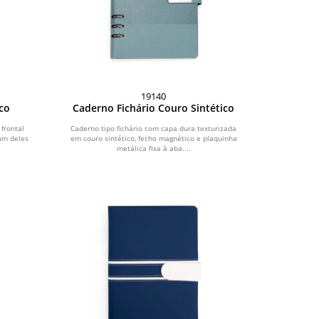
19140
co
Caderno Fichário Couro Sintético
frontal
Caderno tipo fichário com capa dura texturizada
 um deles
em couro sintético, fecho magnético e plaquinha
metálica fixa à aba....