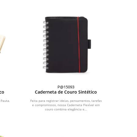
P@15093
co
Caderneta de Couro Sintético
 Pauta.
Feita para registrar ideias, pensamentos, tarefas
e compromissos, nossa Caderneta Flexível em
couro combina elegância e...