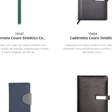
19147
15454
rneta Couro Sintético Com
Caderneta Couro Sintéti
Caneta
neta com capa em couro sintético com
Caderneta em couro sintético com aba 
m botão de pressão, suporte para caneta
contendo cinco divisórias para cartões,
e marca-páginas em fita de...
apresenta visor...