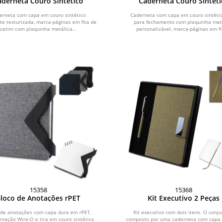
aderneta Couro Sintético
Caderneta Couro Sintéti
erneta com capa em couro sintético
Caderneta com capa em couro sintétic
e texturizada, marca-páginas em fita de
para fechamento com plaquinha met
cetim com plaquinha metálica...
personalizável, marca-páginas em fit
15358
15368
loco de Anotações rPET
Kit Executivo 2 Peças
 de anotações com capa dura em rPET,
Kit executivo com dois itens. O conju
nação Wire-O e tira em couro sintético
composto por uma caderneta com capa