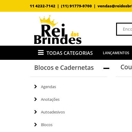
11 4232-7142 |
(11) 91779-9700 |
vendas@reidosbr
TODAS CATEGORIAS
LANÇAMENTOS
Cou
Blocos e Cadernetas
Agendas
Anotações
Autoadesivos
Blocos