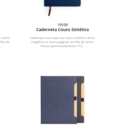
19109
Caderneta Couro Sintético
, fecho
Caderneta com capa em couro sintético, fecho
fita de
magnético e marca-páginas em fita de cetim.
.
Possui aproximadamente 112...