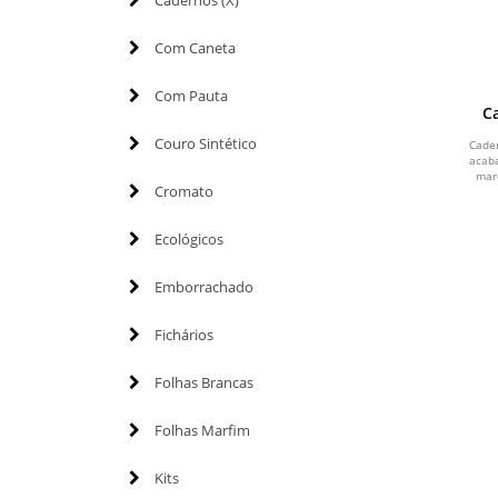
Cadernos (X)
Com Caneta
Com Pauta
C
Couro Sintético
Cader
acab
marc
Cromato
Ecológicos
Emborrachado
Fichários
Folhas Brancas
Folhas Marfim
Kits