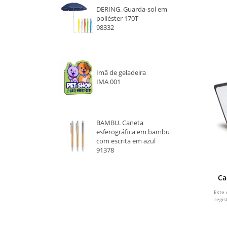
DERING. Guarda-sol em
AZUL CLARO
poliéster 170T
98332
CINZA
PRATA
Imã de geladeira
IMA 001
VERDE
ROXO
BAMBU. Caneta
LARANJA
esferográfica em bambu
com escrita em azul
LILÁS
91378
AZUL ROYAL
Ca
Este 
AMARELO
regis
ROSA