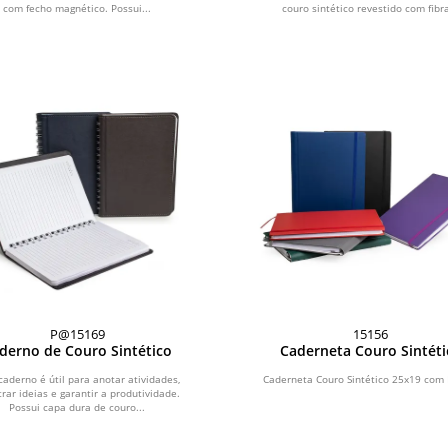
com fecho magnético. Possui...
couro sintético revestido com fibra
P@15169
15156
derno de Couro Sintético
Caderneta Couro Sintéti
caderno é útil para anotar atividades,
Caderneta Couro Sintético 25x19 com 
trar ideias e garantir a produtividade.
Possui capa dura de couro...