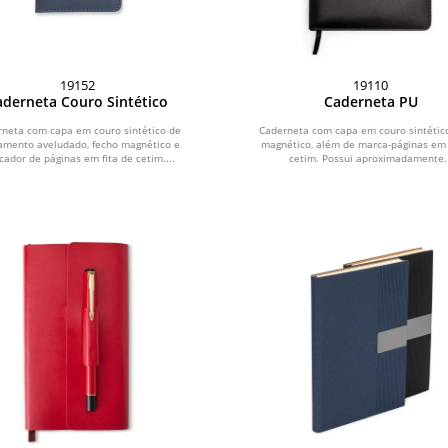
19152
19110
aderneta Couro Sintético
Caderneta PU
neta com capa em couro sintético de
Caderneta com capa em couro sintético
amento aveludado, fecho magnético e
magnético, além de marca-páginas em 
ador de páginas em fita de cetim....
cetim. Possui aproximadamente..