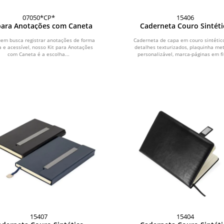
07050*CP*
15406
para Anotações com Caneta
Caderneta Couro Sintéti
uem busca registrar anotações de forma
Caderneta de capa em couro sintéti
a e acessível, nosso Kit para Anotações
detalhes texturizados, plaquinha met
com Caneta é a escolha...
personalizável, marca-páginas em fit
15407
15404