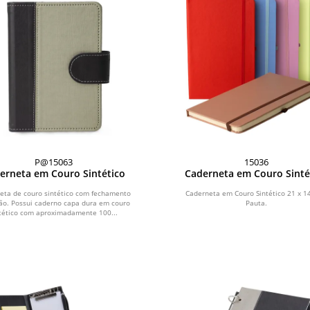
P@15063
15036
erneta em Couro Sintético
Caderneta em Couro Sinté
eta de couro sintético com fechamento
Caderneta em Couro Sintético 21 x 1
ão. Possui caderno capa dura em couro
Pauta.
tético com aproximadamente 100...