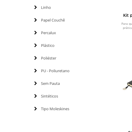
Linho
Kit 
Papel Couchê
Para q
prátic
Percalux
Plástico
Poliéster
PU - Poliuretano
Sem Pauta
Sintéticos
Tipo Moleskines