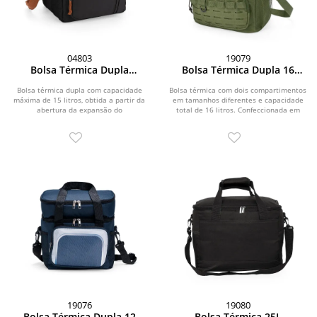
04803
19079
Bolsa Térmica Dupla
Bolsa Térmica Dupla 16
Expansível 15L
Litros
Bolsa térmica dupla com capacidade
Bolsa térmica com dois compartimentos
máxima de 15 litros, obtida a partir da
em tamanhos diferentes e capacidade
abertura da expansão do
total de 16 litros. Confeccionada em
compartimento...
tecido...
19076
19080
Bolsa Térmica Dupla 12
Bolsa Térmica 25L