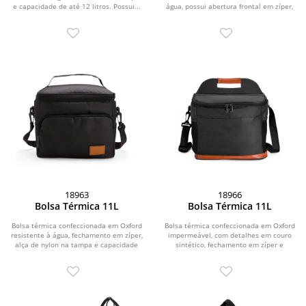
e capacidade de até 12 litros. Possui...
água, possui abertura frontal em zíper,
além de...
18963
18966
Bolsa Térmica 11L
Bolsa Térmica 11L
Bolsa térmica confeccionada em Oxford
Bolsa térmica confeccionada em Oxford
resistente à água, fechamento em zíper,
impermeável, com detalhes em couro
alça de nylon na tampa e capacidade
sintético, fechamento em zíper e
de...
capacidade de...