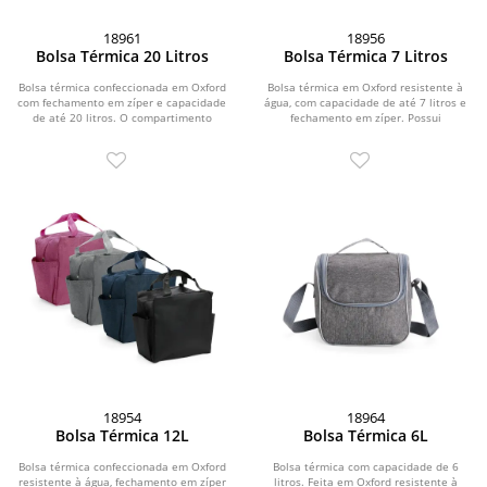
18961
18956
Bolsa Térmica 20 Litros
Bolsa Térmica 7 Litros
Bolsa térmica confeccionada em Oxford
Bolsa térmica em Oxford resistente à
com fechamento em zíper e capacidade
água, com capacidade de até 7 litros e
de até 20 litros. O compartimento
fechamento em zíper. Possui
interno...
revestimento...
18954
18964
Bolsa Térmica 12L
Bolsa Térmica 6L
Bolsa térmica confeccionada em Oxford
Bolsa térmica com capacidade de 6
resistente à água, fechamento em zíper
litros. Feita em Oxford resistente à