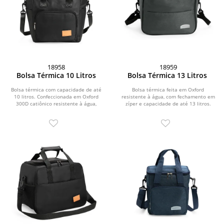
18958
18959
Bolsa Térmica 10 Litros
Bolsa Térmica 13 Litros
Bolsa térmica com capacidade de até
Bolsa térmica feita em Oxford
10 litros. Confeccionada em Oxford
resistente à água, com fechamento em
300D catiônico resistente à água,
zíper e capacidade de até 13 litros.
possui...
Possui...