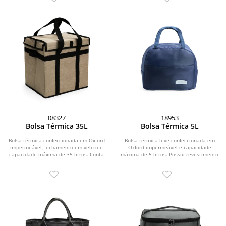
08327
18953
Bolsa Térmica 35L
Bolsa Térmica 5L
Bolsa térmica confeccionada em Oxford
Bolsa térmica leve confeccionada em
impermeável, fechamento em velcro e
Oxford impermeável e capacidade
capacidade máxima de 35 litros. Conta
máxima de 5 litros. Possui revestimento
com...
interno em...