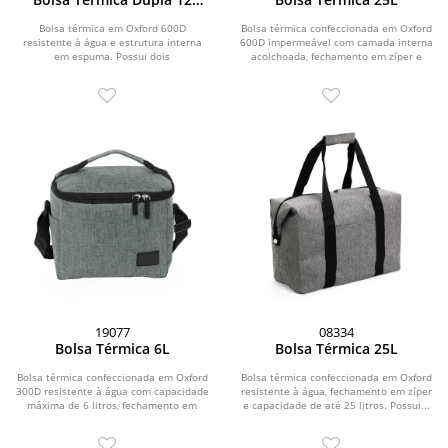
Litros
Bolsa térmica em Oxford 600D
Bolsa térmica confeccionada em Oxford
resistente à água e estrutura interna
600D impermeável com camada interna
em espuma. Possui dois
acolchoada, fechamento em zíper e
compartimentos térmicos com...
capacidade...
19077
08334
Bolsa Térmica 6L
Bolsa Térmica 25L
Bolsa térmica confeccionada em Oxford
Bolsa térmica confeccionada em Oxford
300D resistente à água com capacidade
resistente à água, fechamento em zíper
máxima de 6 litros, fechamento em
e capacidade de até 25 litros. Possui...
zíper e...