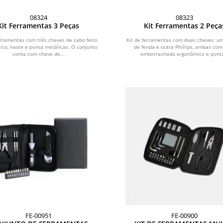
08324
08323
Kit Ferramentas 3 Peças
Kit Ferramentas 2 Peça
erramentas com três chaves de cabo feito
Kit de ferramentas com duas chaves: u
ico, haste e ponta metálicas. O conjunto
de fenda e outra Phillips, ambas com
conta com chave de...
emborrachado ergonômico e ponta
FE-00951
FE-00900