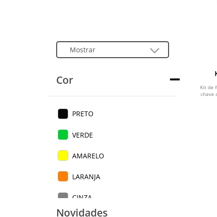
Cor
Kit de
chave 
PRETO
VERDE
AMARELO
LARANJA
CINZA
Novidades