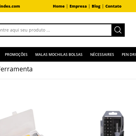
|
|
|
indes.com
Home
Empresa
Blog
Contato
PROMOÇÕES
MALAS MOCHILAS BOLSAS
NÉCESSAIRES
PEN DR
 Ferramenta