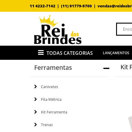
11 4232-7142 |
(11) 91779-9700 |
vendas@reidosbr
TODAS CATEGORIAS
LANÇAMENTOS
Kit
Ferramentas
Canivetes
Fita Métrica
Kit Ferramenta
Trenas