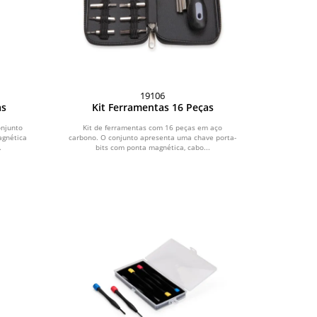
19106
as
Kit Ferramentas 16 Peças
onjunto
Kit de ferramentas com 16 peças em aço
agnética
carbono. O conjunto apresenta uma chave porta-
.
bits com ponta magnética, cabo...