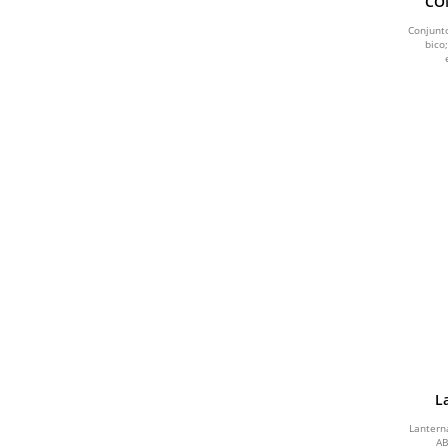
CO
Conjunt
bico
L
Lantern
AB