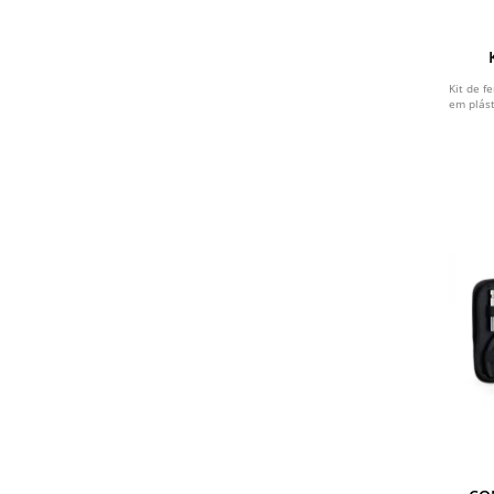
Kit de f
em plást