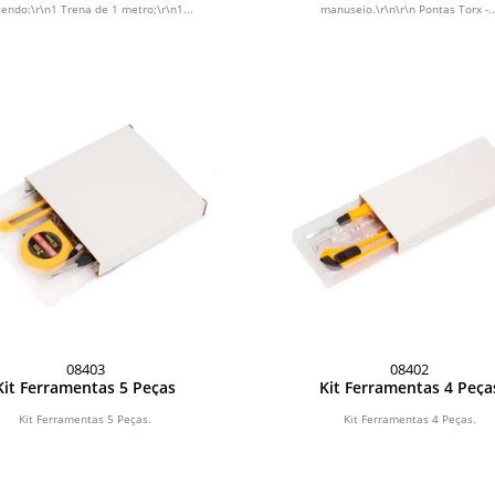
endo:\r\n1 Trena de 1 metro;\r\n1...
manuseio.\r\n\r\n Pontas Torx -..
08403
08402
Kit Ferramentas 5 Peças
Kit Ferramentas 4 Peça
Kit Ferramentas 5 Peças.
Kit Ferramentas 4 Peças.