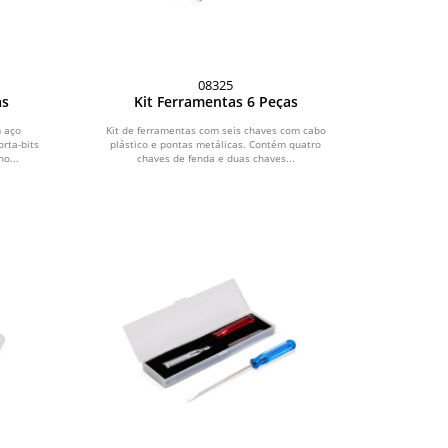
08325
as
Kit Ferramentas 6 Peças
m aço
Kit de ferramentas com seis chaves com cabo
rta-bits
plástico e pontas metálicas. Contém quatro
o...
chaves de fenda e duas chaves...