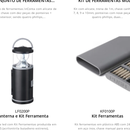
NJUNTO DE FERRAMENTAS
KIT DE FERRAMENTAS MUL
MULTI - CHAVES - 16 PÇS
CHAVES - 24 PÇS
o de ferramentas.\nConta com alicate de
Kit com alicate, trena de 1m, chave can
; chave com dez peças de ponteiras +
7, 8, 9 e 10mm, ponteiras com nove peç
extensor, sendo quatro phillips,...
quatro phillips, duas...
LF0200P
KF0100P
anterna e Kit Ferramenta
Kit Ferramentas
a led com Kit Ferramentas produzida em
Kit ferramentas em plástico ABS com 2
S (acrilonitrila butadieno estireno),
em aço inox, chave manual para enca