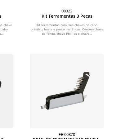
08322
s
Kit Ferramentas 3 Peças
ma chave
Kit ferramentas com três chaves de cabo
 cabo
plástico, haste e ponta metálicas. Contém chave
...
de fenda, chave Phillips e chave...
FE-00870