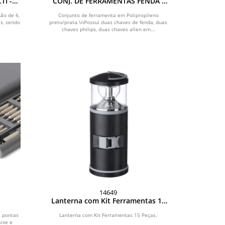
TI -
CONJ. DE FERRAMENTAS FENDA /
PHILIPS / ALLEN - 7 PÇS
hão de 6,
Conjunto de ferramenta em Polipropileno
as, sendo
preto/prata.\nPossui duas chaves de fenda, duas
chaves philips, duas chaves allen em...
14649
Lanterna com Kit Ferramentas 15
Peças
4 pontas
Lanterna com Kit Ferramentas 15 Peças.
ixe e