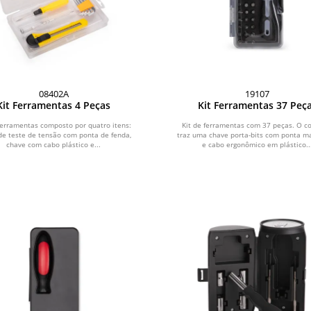
08402A
19107
Kit Ferramentas 4 Peças
Kit Ferramentas 37 Peç
 ferramentas composto por quatro itens:
Kit de ferramentas com 37 peças. O c
de teste de tensão com ponta de fenda,
traz uma chave porta-bits com ponta m
chave com cabo plástico e...
e cabo ergonômico em plástico..