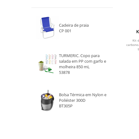
VERMELHO
AZUL
Cadeira de praia
BRANCO
CP 001
K
Kit 
INOX
carbono
CINZA CLARO
TURMERIC. Copo para
salada em PP com garfo e
molheira 850 mL
PRATA E PRETO
53878
TRANSPARENTE
Bolsa Térmica em Nylon e
PRATA
Poliéster 300D
BT305P