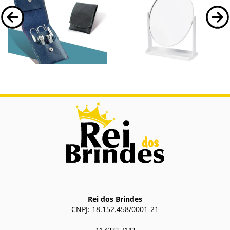
06040
19092
Kit Manicure 7 Peças
Espelho de Mesa Plástico
Kit Manicure 7 Peças.
Espelho de mesa giratório com face
única sem aumento em formato oval.
Possui estrutura em plástico e base
com espaço...
Rei dos Brindes
CNPJ: 18.152.458/0001-21