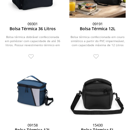
09301
09191
Bolsa Térmica 36 Litros
Bolsa Térmica 12L
Bolsa térmica dobrável confeccionada
Bolsa térmica confeccionada em couro
em poliéster com capacidade de até 36
sintético a partir do PVC impermeável,
litros. Possui revestimento térmico em
com capacidade máxima de 12 Litros
PEVA...
e...
09158
15430
Bolsa Térmica 12L
Bolsa Térmica 5L