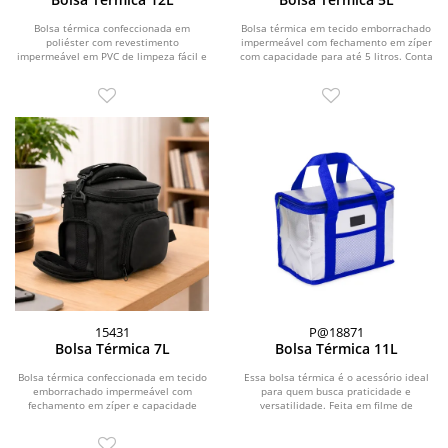
Bolsa térmica confeccionada em
Bolsa térmica em tecido emborrachado
poliéster com revestimento
impermeável com fechamento em zíper
impermeável em PVC de limpeza fácil e
com capacidade para até 5 litros. Conta
capacidade máxima de 12...
com...
15431
P@18871
Bolsa Térmica 7L
Bolsa Térmica 11L
Bolsa térmica confeccionada em tecido
Essa bolsa térmica é o acessório ideal
emborrachado impermeável com
para quem busca praticidade e
fechamento em zíper e capacidade
versatilidade. Feita em filme de
máxima de 7 litros....
alumínio com...