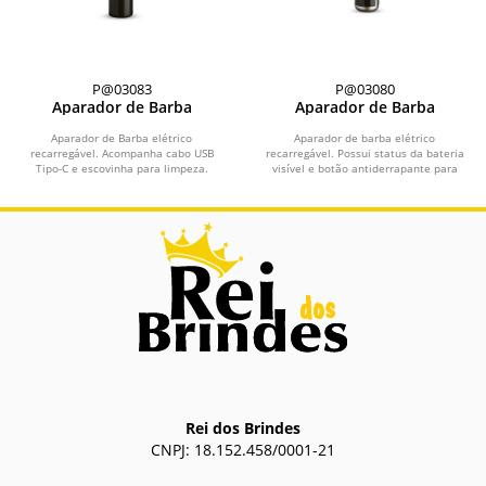
P@03083
P@03080
Aparador de Barba
Aparador de Barba
Aparador de Barba elétrico
Aparador de barba elétrico
recarregável. Acompanha cabo USB
recarregável. Possui status da bateria
Tipo-C e escovinha para limpeza.
visível e botão antiderrapante para
uma maior...
Rei dos Brindes
CNPJ: 18.152.458/0001-21