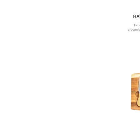
HA
utens
Táb
provenie