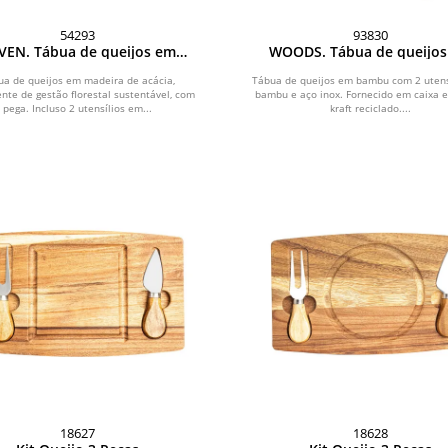
54293
93830
VEN. Tábua de queijos em
WOODS. Tábua de queijo
madeira de acácia com 2
bambu com 2 utensílios
ílios em madeira de acácia e
bambu e aço inox
ua de queijos em madeira de acácia,
Tábua de queijos em bambu com 2 utens
nte de gestão florestal sustentável, com
aço inox
bambu e aço inox. Fornecido em caixa 
pega. Incluso 2 utensílios em...
kraft reciclado....
18627
18628