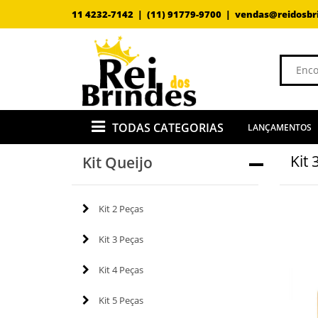
11 4232-7142 |
(11) 91779-9700 |
vendas@reidosbr
TODAS CATEGORIAS
LANÇAMENTOS
Kit 
Kit Queijo
Kit 2 Peças
Kit 3 Peças
Kit 4 Peças
Kit 5 Peças