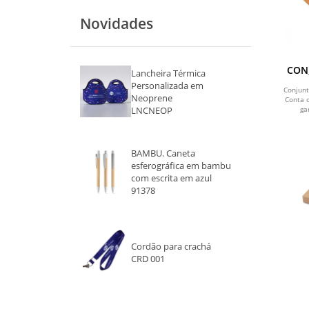
Novidades
CONJ
Lancheira Térmica
Personalizada em
Conjun
Neoprene
Conta 
LNCNEOP
ga
BAMBU. Caneta
esferográfica em bambu
com escrita em azul
91378
Cordão para crachá
CRD 001