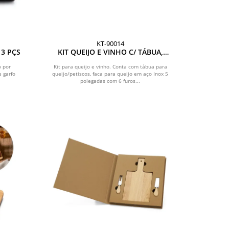
KT-90014
 3 PÇS
KIT QUEIJO E VINHO C/ TÁBUA,
FACA E ABRIDOR - 3 PÇS
o por
Kit para queijo e vinho. Conta com tábua para
 garfo
queijo/petiscos, faca para queijo em aço Inox 5
polegadas com 6 furos...