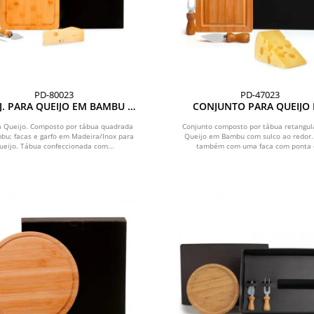
PD-80023
PD-47023
. PARA QUEIJO EM BAMBU /
CONJUNTO PARA QUEIJO
MADEIRA / INOX - 3 PÇS
BAMBU/INOX - 3 PÇS
ra Queijo. Composto por tábua quadrada
Conjunto composto por tábua retangul
u; facas e garfo em Madeira/Inox para
Queijo em Bambu com sulco ao redor.
ueijo. Tábua confeccionada com...
também com uma faca com ponta e