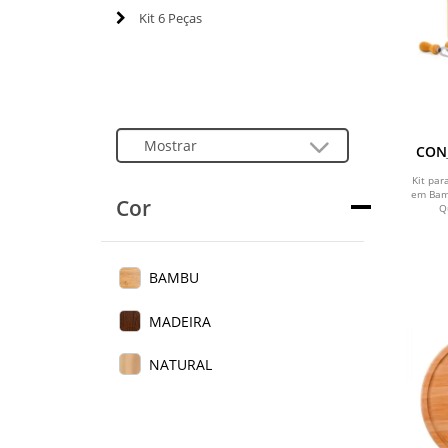
Kit 6 Peças
CONJ
Kit pa
em Bamb
Cor
Q
BAMBU
MADEIRA
NATURAL