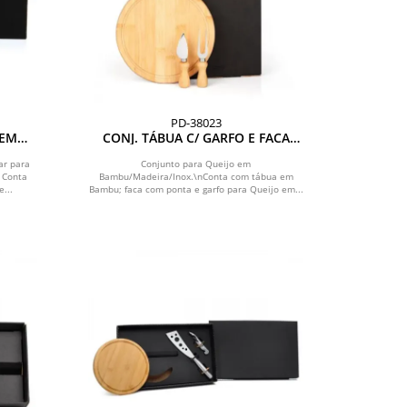
PD-38023
 EM
CONJ. TÁBUA C/ GARFO E FACA
PARA QUEIJO - 3 PEÇAS
ar para
Conjunto para Queijo em
 Conta
Bambu/Madeira/Inox.\nConta com tábua em
...
Bambu; faca com ponta e garfo para Queijo em...