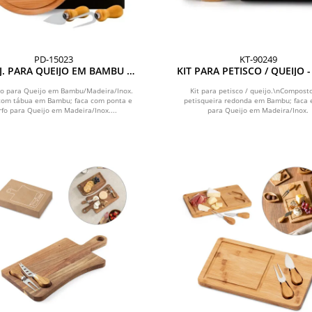
PD-15023
KT-90249
. PARA QUEIJO EM BAMBU /
KIT PARA PETISCO / QUEIJO -
INOX - 3 PÇS
to para Queijo em Bambu/Madeira/Inox.
Kit para petisco / queijo.\nCompost
com tábua em Bambu; faca com ponta e
petisqueira redonda em Bambu; faca e
rfo para Queijo em Madeira/Inox....
para Queijo em Madeira/Inox.