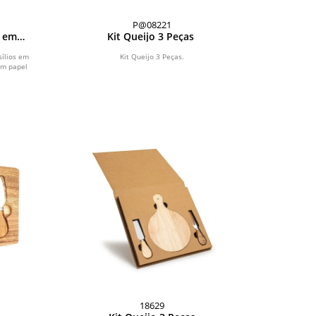
P@08221
s em
Kit Queijo 3 Peças
 em
ílios em
Kit Queijo 3 Peças.
em papel
18629