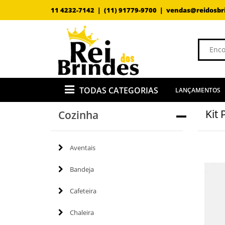
11 4232-7142 |
(11) 91779-9700 |
vendas@reidosbr
TODAS CATEGORIAS
LANÇAMENTOS
Kit 
Cozinha
Aventais
Bandeja
Cafeteira
Chaleira