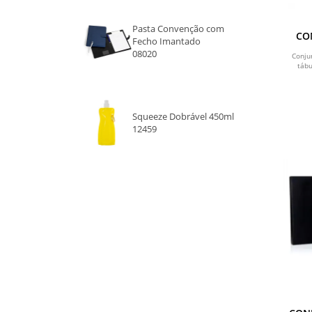
Pasta Convenção com
CO
Fecho Imantado
08020
Conju
táb
Squeeze Dobrável 450ml
12459