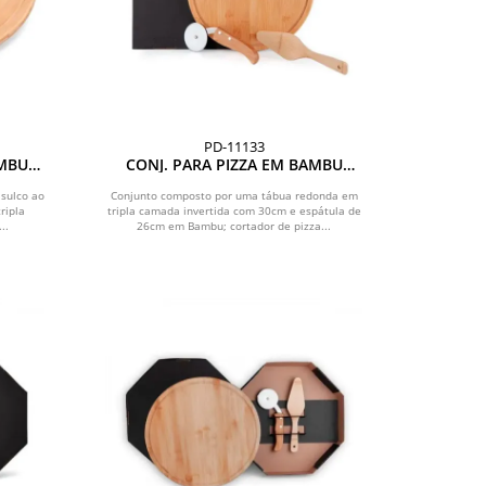
PD-11133
AMBU
CONJ. PARA PIZZA EM BAMBU
NAPOLI 30 CM - 3 PÇS
sulco ao
Conjunto composto por uma tábua redonda em
ripla
tripla camada invertida com 30cm e espátula de
..
26cm em Bambu; cortador de pizza...