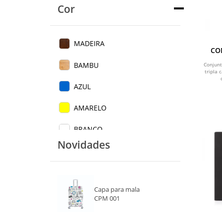
Cor
MADEIRA
CO
BAMBU
Conjun
tripla
AZUL
AMARELO
BRANCO
Novidades
VERDE
VERMELHO
Capa para mala
PRETO
CPM 001