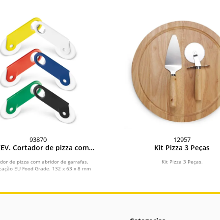
93870
12957
EV. Cortador de pizza com
Kit Pizza 3 Peças
abridor de garrafa
dor de pizza com abridor de garrafas.
Kit Pizza 3 Peças.
icação EU Food Grade. 132 x 63 x 8 mm