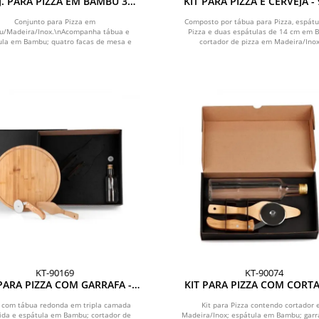
. PARA PIZZA EM BAMBU 35
KIT PARA PIZZA E CERVEJA -
CM - 12 PÇS
Conjunto para Pizza em
Composto por tábua para Pizza, espátu
/Madeira/Inox.\nAcompanha tábua e
Pizza e duas espátulas de 14 cm em 
ula em Bambu; quatro facas de mesa e
cortador de pizza em Madeira/Inox;
quatro garfos de...
KT-90169
KT-90074
 PARA PIZZA COM GARRAFA -
KIT PARA PIZZA COM CORT
BU / INOX / VIDRO - 4 PÇS
ESPÁTULA E GARRAFA - 3 
 com tábua redonda em tripla camada
Kit para Pizza contendo cortador
tida e espátula em Bambu; cortador de
Madeira/Inox; espátula em Bambu; garr