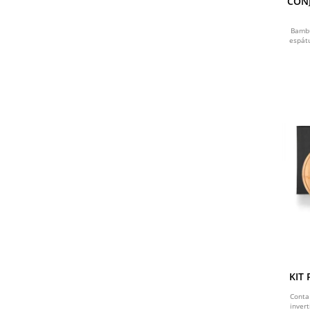
CONJ
Bambu
espát
KIT
BAM
Conta
inver