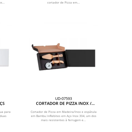
x...
cortador de Pizza em...
UD-07593
PÇS
CORTADOR DE PIZZA INOX /
BAMBU C/ ESPÁTULA
bua para
Cortador de Pizza em Madeira/Inox e espátula
 duas
em Bambu.\nRebites em Aço Inox 304, um dos
mais resistentes à ferrugem e...