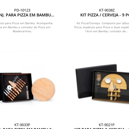
PD-10123
KT-9038Z
NJ. PARA PIZZA EM BAMBU
KIT PIZZA / CERVEJA - 9 
NAPOLI 35CM - 2 PÇS.
nto para Pizza em Bambu. Acompanha
Kit Pizza/Cerveja. Composto por tábu
ua em Bambu e cortador de Pizza em
Pizza, espátula para Pizza e duas espá
Madeira/Inox.
14cm em Bambu; cortador de...
KT-9033P
KT-9021P