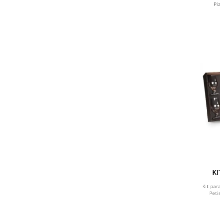
Pi
KI
Kit par
Peti