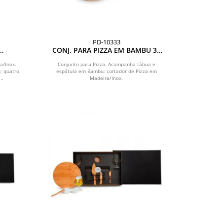
PD-10333
CONJ. PARA PIZZA EM BAMBU 35
 - 11
CM - 3 PÇS
a/Inox.
Conjunto para Pizza. Acompanha tábua e
; quatro
espátula em Bambu; cortador de Pizza em
..
Madeira/Inox.