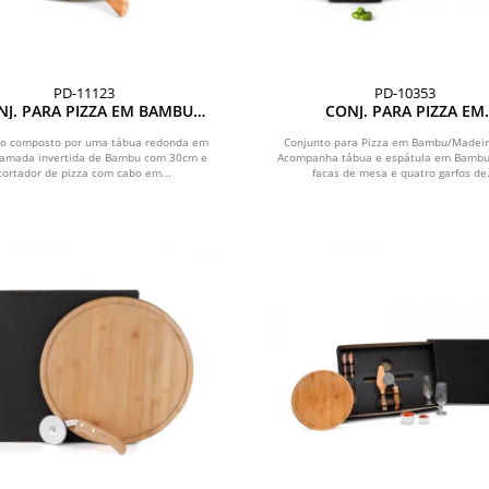
PD-11123
PD-10353
NJ. PARA PIZZA EM BAMBU
CONJ. PARA PIZZA EM
NAPOLI 30 CM - 2 PÇS
BAMBU/MADEIRA/INOX 35 CM
PÇS
to composto por uma tábua redonda em
Conjunto para Pizza em Bambu/Madeir
 camada invertida de Bambu com 30cm e
Acompanha tábua e espátula em Bambu
cortador de pizza com cabo em...
facas de mesa e quatro garfos de.