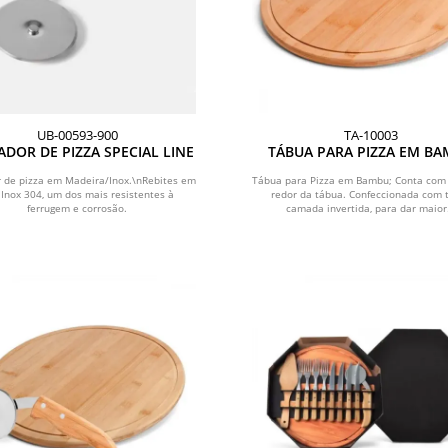
UB-00593-900
TA-10003
DOR DE PIZZA SPECIAL LINE
TÁBUA PARA PIZZA EM B
SUPREME - 35 CM
r de pizza em Madeira/Inox.\nRebites em
Tábua para Pizza em Bambu; Conta com 
 Inox 304, um dos mais resistentes à
redor da tábua. Confeccionada com t
ferrugem e corrosão.
camada invertida, para dar maior.