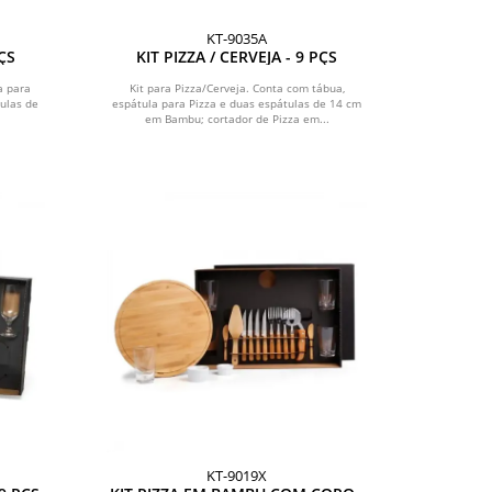
KT-9035A
PÇS
KIT PIZZA / CERVEJA - 9 PÇS
a para
Kit para Pizza/Cerveja. Conta com tábua,
tulas de
espátula para Pizza e duas espátulas de 14 cm
em Bambu; cortador de Pizza em...
KT-9019X