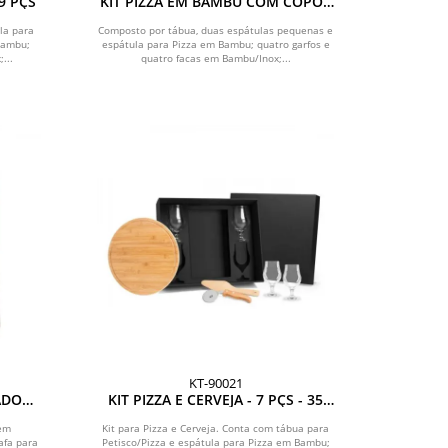
 9 PÇS
KIT PIZZA EM BAMBU COM COPOS
- 19 PÇS
la para
Composto por tábua, duas espátulas pequenas e
Bambu;
espátula para Pizza em Bambu; quatro garfos e
...
quatro facas em Bambu/Inox;...
KT-90021
ADOR,
KIT PIZZA E CERVEJA - 7 PÇS - 35
PÇS
CM
 em
Kit para Pizza e Cerveja. Conta com tábua para
afa para
Petisco/Pizza e espátula para Pizza em Bambu;