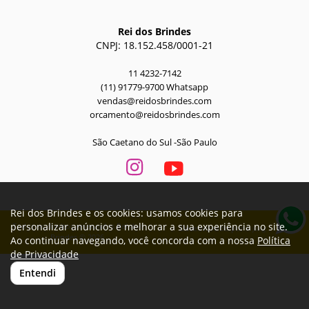
Rei dos Brindes
CNPJ: 18.152.458/0001-21
11 4232-7142
(11) 91779-9700 Whatsapp
vendas@reidosbrindes.com
orcamento@reidosbrindes.com
São Caetano do Sul -São Paulo
Rei dos Brindes e os cookies: usamos cookies para
personalizar anúncios e melhorar a sua experiência no site.
Todos os direitos reservados Rei dos
Desenvolvido por
A. Jung
Brindes © 2026
Ao continuar navegando, você concorda com a nossa
Política
de Privacidade
Entendi