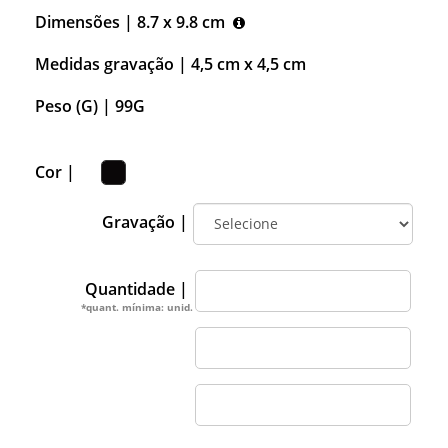
Dimensões |
8.7 x 9.8 cm
Medidas gravação |
4,5 cm x 4,5 cm
Peso (G) |
99G
Cor |
Gravação |
Quantidade |
*quant. mínima: unid.