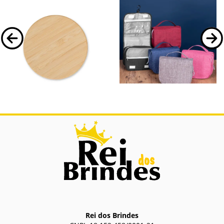
06073
18506
Carregador via Indução
Nécessaire Nylon Oxford
Carregador via Indução.
Nécessaire Nylon Oxford.
Rei dos Brindes