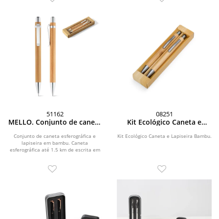
51162
08251
MELLO. Conjunto de caneta
Kit Ecológico Caneta e
esferográfica com escrita
Lapiseira Bambu
em azul e lapiseira, ambas
Conjunto de caneta esferográfica e
Kit Ecológico Caneta e Lapiseira Bambu.
lapiseira em bambu. Caneta
em bambu
esferográfica até 1.5 km de escrita em
azul. Lapiseira com...