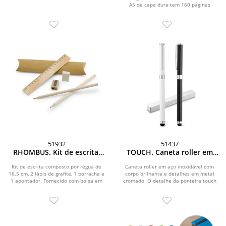
A5 de capa dura tem 160 páginas
páginas pautadas e caneta
pautadas cor marfim,...
esferográfica com escrita
em azul
51932
51437
RHOMBUS. Kit de escrita:
TOUCH. Caneta roller em
régua, lápis de grafite,
metal com corpo brilhante
borracha e apontador
e escrita em preto
Kit de escrita composto por régua de
Caneta roller em aço inoxidável com
16.5 cm, 2 lápis de grafite, 1 borracha e
corpo brilhante e detalhes em metal
1 apontador. Fornecido com bolsa em
cromado. O detalhe da ponteira touch
papel...
torna este...