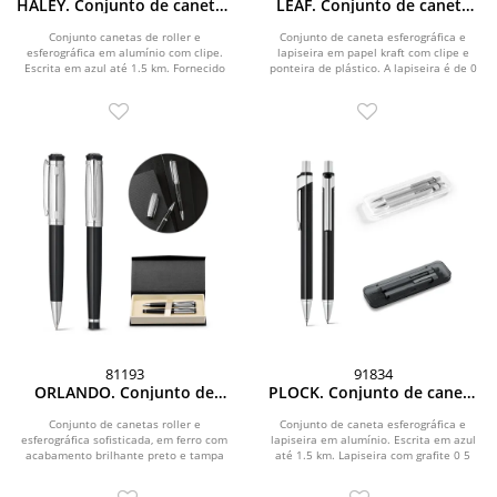
HALEY. Conjunto de canetas
LEAF. Conjunto de caneta
roller e esferográfica em
esferográfica com escrita
alumínio com escrita em
em azul e lapiseira em papel
Conjunto canetas de roller e
Conjunto de caneta esferográfica e
esferográfica em alumínio com clipe.
azul
lapiseira em papel kraft com clipe e
kraft
Escrita em azul até 1.5 km. Fornecido
ponteira de plástico. A lapiseira é de 0
em estojo...
5 mm....
81193
91834
ORLANDO. Conjunto de
PLOCK. Conjunto de caneta
canetas roller e
esferográfica e lapiseira em
esferográfica em ferro com
alumínio com escrita em
Conjunto de canetas roller e
Conjunto de caneta esferográfica e
esferográfica sofisticada, em ferro com
escrita em azul
lapiseira em alumínio. Escrita em azul
azul
acabamento brilhante preto e tampa
até 1.5 km. Lapiseira com grafite 0 5
cromada com clipe...
mm....