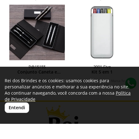
P@15155
3001-Five
Conjunto Caneta e
Kit 5 em 1
Lapiseira Metal
Rei dos Brindes e os cookies: usamos cookies para
Conjunto Caneta e Lapiseira Metal.
Kit 5 em 1 com Canetas, Marca Texto
e Lapiseira.
personalizar anúncios e melhorar a sua experiência no site.
Ao continuar navegando, você concorda com a nossa
Política
de Privacidade
Entendi