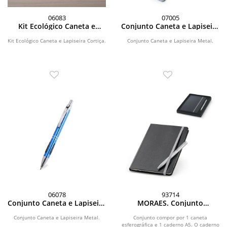
06083
07005
Kit Ecológico Caneta e
Conjunto Caneta e Lapiseira
Lapiseira Cortiça
Metal
Kit Ecológico Caneta e Lapiseira Cortiça.
Conjunto Caneta e Lapiseira Metal.
06078
93714
Conjunto Caneta e Lapiseira
MORAES. Conjunto
Metal
composto por 1 caderno e 1
caneta esferográfica.
Conjunto Caneta e Lapiseira Metal.
Conjunto compor por 1 caneta
esferográfica e 1 caderno A5. O caderno
Caderno A5 com 160