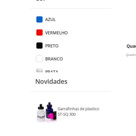
AZUL
VERMELHO
PRETO
Qua
Quadro
BRANCO
PRATA
Novidades
INOX
TRANSPARENTE
Garrafinhas de plastico
AMARELO
ST-SQ 300
ROSA