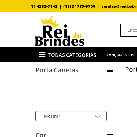
11 4232-7142 |
(11) 91779-9700 |
vendas@reidosbr
TODAS CATEGORIAS
LANÇAMENTOS
Por
Porta Canetas
Cor