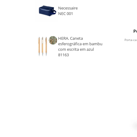
MADEIRA
Necessaire
NEC 001
NATURAL
VERDE
P
HERA. Caneta
Porta-c
BEGE
esferográfica em bambu
com escrita em azul
81163