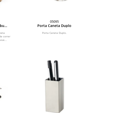
05095
mbu
Porta Caneta Duplo
neta
Porta Caneta Duplo.
de correr
ve...