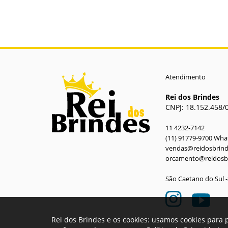
Atendimento
Rei dos Brindes
CNPJ: 18.152.458/
11 4232-7142
(11) 91779-9700 Wh
vendas@reidosbrin
orcamento@reidosb
São Caetano do Sul 
Rei dos Brindes e os cookies: usamos cookies para 