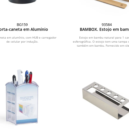
BG159
93584
orta-caneta em Alumínio
BAMBOX. Estojo em ba
natural para 1 caneta
esferográfica
aneta em alumínio, com HUB e carregador
Estojo em bambu natural para 1 ca
de celular por indução.
esferográfica. O estojo tem uma tampa 
também em bambu. Fornecido em slee