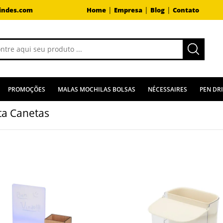
|
|
|
indes.com
Home
Empresa
Blog
Contato
PROMOÇÕES
MALAS MOCHILAS BOLSAS
NÉCESSAIRES
PEN DR
ta Canetas