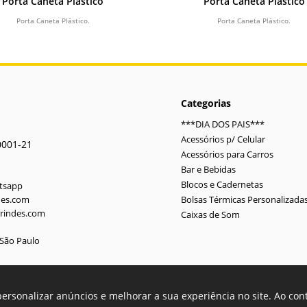
Porta Caneta Plástico
Porta Caneta Plástico
Porta Caneta Plástico.
Porta Caneta Plástico.
Categorias
***DIA DOS PAIS***
Acessórios p/ Celular
0001-21
Acessórios para Carros
Bar e Bebidas
Blocos e Cadernetas
atsapp
des.com
Bolsas Térmicas Personalizada
rindes.com
Caixas de Som
-São Paulo
personalizar anúncios e melhorar a sua experiência no site. Ao co