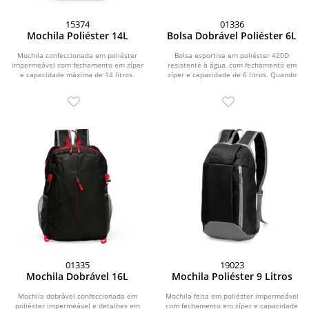
15374
01336
Mochila Poliéster 14L
Bolsa Dobrável Poliéster 6L
Mochila confeccionada em poliéster
Bolsa esportiva em poliéster 420D
impermeável com fechamento em zíper
resistente à água, com fechamento em
e capacidade máxima de 14 litros.
zíper e capacidade de 6 litros. Quando
Conta com bolso...
dobrada,...
01335
19023
Mochila Dobrável 16L
Mochila Poliéster 9 Litros
Mochila dobrável confeccionada em
Mochila feita em poliéster impermeável
poliéster impermeável e detalhes em
com fechamento em zíper e capacidade