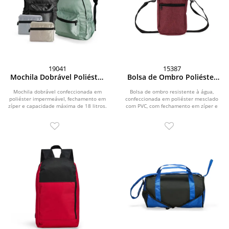
19041
15387
Mochila Dobrável Poliéster
Bolsa de Ombro Poliéster
18L
PVC Mescla
Mochila dobrável confeccionada em
Bolsa de ombro resistente à água,
poliéster impermeável, fechamento em
confeccionada em poliéster mesclado
zíper e capacidade máxima de 18 litros.
com PVC, com fechamento em zíper e
Pode ser...
alça...