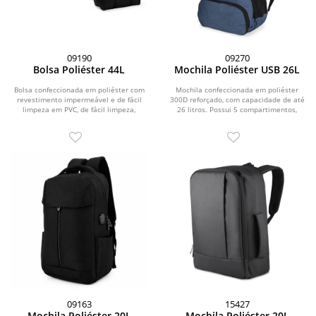
09190
09270
Bolsa Poliéster 44L
Mochila Poliéster USB 26L
Bolsa confeccionada em poliéster com
Mochila confeccionada em poliéster
revestimento impermeável e de fácil
300D reforçado, com capacidade de até
limpeza em PVC, de fácil limpeza,
26 litros. Possui 5 compartimentos,
fechamento em...
sendo o...
09163
15427
Mochila Poliéster 20L
Mochila Poliéster 20L