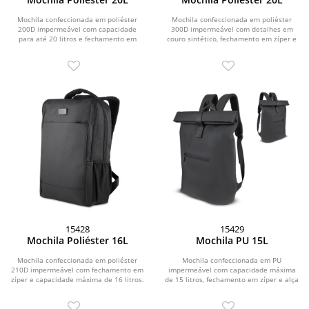
Mochila confeccionada em poliéster
Mochila confeccionada em poliéster
200D impermeável com capacidade
300D impermeável com detalhes em
para até 20 litros e fechamento em
couro sintético, fechamento em zíper e
zíper com...
capacidade...
15428
15429
Mochila Poliéster 16L
Mochila PU 15L
Mochila confeccionada em poliéster
Mochila confeccionada em PU
210D impermeável com fechamento em
impermeável com capacidade máxima
zíper e capacidade máxima de 16 litros.
de 15 litros, fechamento em zíper e alça
Possui...
de fechamento em...