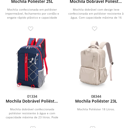
Mochila Poliéster 25L
Mochila Dobrável Poliéster
16L
Mochila confeccionada em poliéster
Mochila dobrável com design leve
impermeável, fechamento por cordão e
confeccionada em poliéster resistente à
engate rápido plástico e capacidade
água. Com capacidade máxima de 16
máxima de...
litros,...
01334
08344
Mochila Dobrável Poliéster
Mochila Poliéster 23L
23L
Mochila dobrável confeccionada
Mochila Poliéster 18 Litros.
poliéster resistente à água e com
capacidade máxima de 23 litros. Pode
ser transportada...