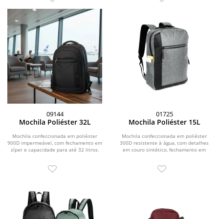
09144
01725
Mochila Poliéster 32L
Mochila Poliéster 15L
Mochila confeccionada em poliéster
Mochila confeccionada em poliéster
900D impermeável, com fechamento em
300D resistente à água, com detalhes
zíper e capacidade para até 32 litros.
em couro sintético, fechamento em
Possui...
zíper e...