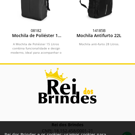
08182
14185B
Mochila de Poliéster 15
Mochila Antifurto 22L
Litros
A Mochila de Poliéster 15 Litros
Mochila anti-furto 28 Litros.
combina funcionalidade e design
moderno, ideal para acompanhar o
dia a dia no trabalho ou...
Rei dos Brindes
CNPJ: 18.152.458/0001-21
Rei dos Brindes e os cookies: usamos cookies para