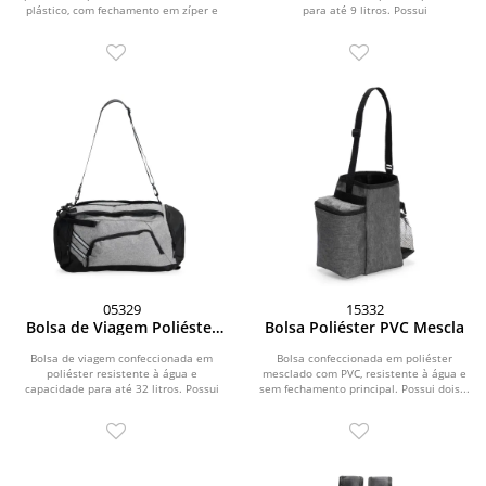
plástico, com fechamento em zíper e
para até 9 litros. Possui
capacidade...
compartimento...
05329
15332
Bolsa de Viagem Poliéster
Bolsa Poliéster PVC Mescla
32 Litros
Bolsa de viagem confeccionada em
Bolsa confeccionada em poliéster
poliéster resistente à água e
mesclado com PVC, resistente à água e
capacidade para até 32 litros. Possui
sem fechamento principal. Possui dois...
alças ajustáveis...