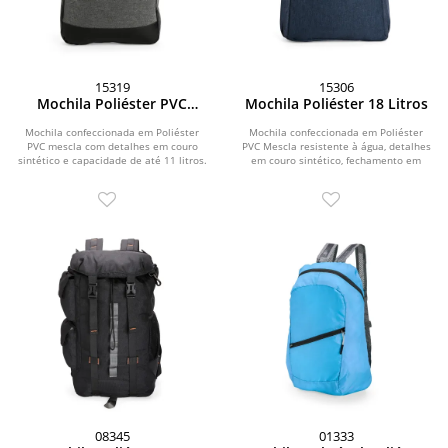
15319
15306
Mochila Poliéster PVC
Mochila Poliéster 18 Litros
Mescla 11 Litros
Mochila confeccionada em Poliéster
Mochila confeccionada em Poliéster
PVC mescla com detalhes em couro
PVC Mescla resistente à água, detalhes
sintético e capacidade de até 11 litros.
em couro sintético, fechamento em
Apresenta...
zíper e...
08345
01333