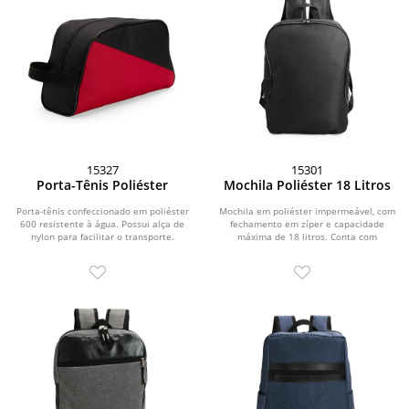
15327
15301
Porta-Tênis Poliéster
Mochila Poliéster 18 Litros
Porta-tênis confeccionado em poliéster
Mochila em poliéster impermeável, com
600 resistente à água. Possui alça de
fechamento em zíper e capacidade
nylon para facilitar o transporte.
máxima de 18 litros. Conta com
divisória interna...