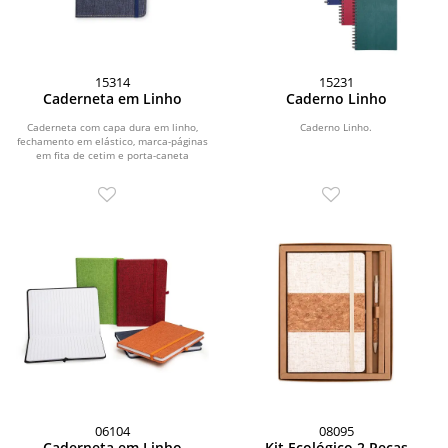
15314
15231
Caderneta em Linho
Caderno Linho
Caderneta com capa dura em linho,
Caderno Linho.
fechamento em elástico, marca-páginas
em fita de cetim e porta-caneta
elástico. Possui...
06104
08095
Caderneta em Linho
Kit Ecológico 2 Peças