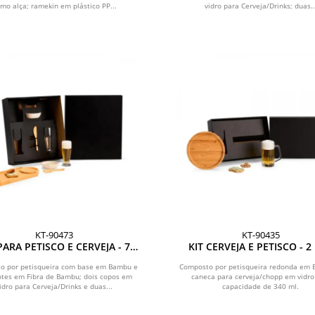
mo alça; ramekin em plástico PP...
vidro para Cerveja/Drinks; duas..
KT-90473
KT-90435
PARA PETISCO E CERVEJA - 7
KIT CERVEJA E PETISCO - 2
PÇS
o por petisqueira com base em Bambu e
Composto por petisqueira redonda em
otes em Fibra de Bambu; dois copos em
caneca para cerveja/chopp em vidr
idro para Cerveja/Drinks e duas...
capacidade de 340 ml.