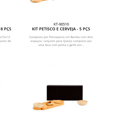
KT-90510
 8 PÇS
KIT PETISCO E CERVEJA - 5 PÇS
x15x1,5
Composto por Petisqueira em Bambu com dois
junto de
espaços; conjunto para Queijo composto por
.
uma faca com ponta e garfo em...