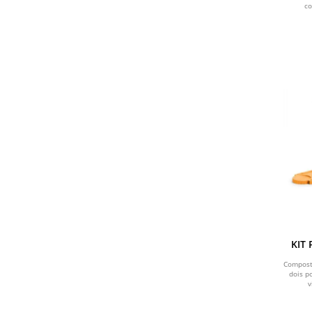
co
KIT 
Compost
dois p
v