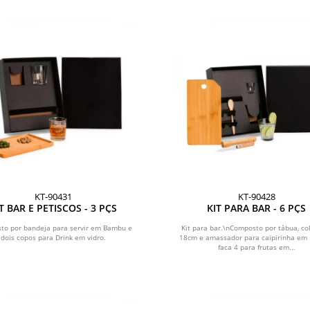
KT-90431
KT-90428
T BAR E PETISCOS - 3 PÇS
KIT PARA BAR - 6 PÇS
to por bandeja para servir em Bambu e
Kit para bar.\nComposto por tábua, co
dois copos para Drink em vidro.
18cm e amassador para caipirinha em
faca 4 para frutas em...