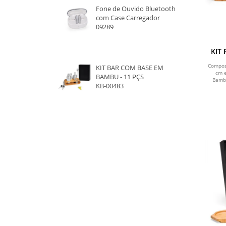
Fone de Ouvido Bluetooth
com Case Carregador
09289
KIT 
Compos
KIT BAR COM BASE EM
cm e
BAMBU - 11 PÇS
Bambu
KB-00483