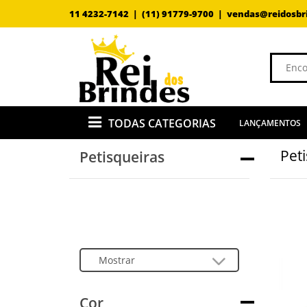
11 4232-7142 |
(11) 91779-9700 |
vendas@reidosbr
TODAS CATEGORIAS
LANÇAMENTOS
Pet
Petisqueiras
Cor