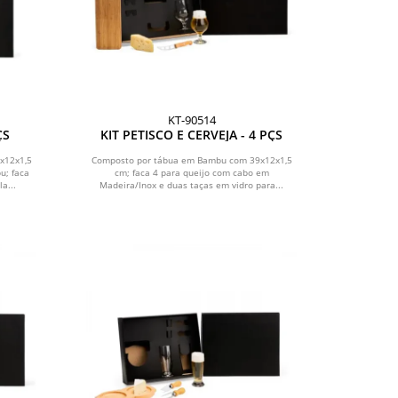
KT-90514
ÇS
KIT PETISCO E CERVEJA - 4 PÇS
x12x1,5
Composto por tábua em Bambu com 39x12x1,5
u; faca
cm; faca 4 para queijo com cabo em
a...
Madeira/Inox e duas taças em vidro para...