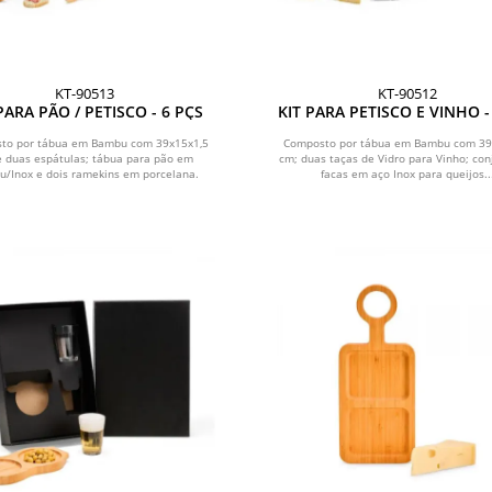
KT-90513
KT-90512
PARA PÃO / PETISCO - 6 PÇS
KIT PARA PETISCO E VINHO -
to por tábua em Bambu com 39x15x1,5
Composto por tábua em Bambu com 39
 duas espátulas; tábua para pão em
cm; duas taças de Vidro para Vinho; con
/Inox e dois ramekins em porcelana.
facas em aço Inox para queijos..