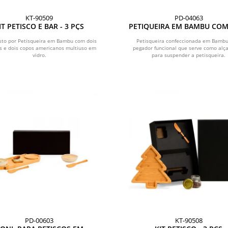
KT-90509
PD-04063
IT PETISCO E BAR - 3 PÇS
PETIQUEIRA EM BAMBU COM
- 33X14X2CM
to por Petisqueira em Bambu com dois
Petisqueira confeccionada em Bambu
s e dois copos americanos multiuso em
pegador funcional que serve como alça
vidro.
para suspender a petisqueira.
PD-00603
KT-90508