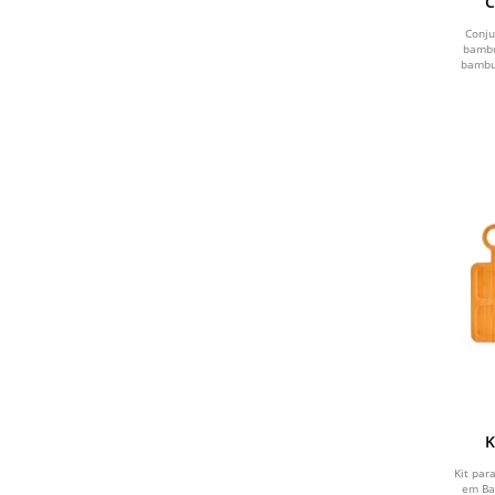
C
BAMB
Conju
bambu
bambu,
K
Kit par
em Ba