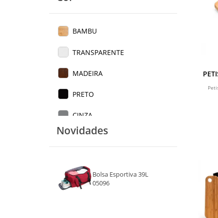
BAMBU
TRANSPARENTE
MADEIRA
PET
Pet
PRETO
CINZA
Novidades
Bolsa Esportiva 39L
05096