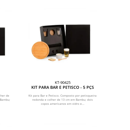
KT-90425
KIT PARA BAR E PETISCO - 5 PÇS
lher de
Kit para Bar e Petisco. Composto por petisqueira
 Bambu;
redonda e colher de 13 cm em Bambu; dois
copos americanos em vidro e...