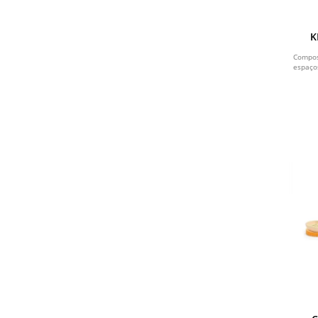
K
Compos
espaço