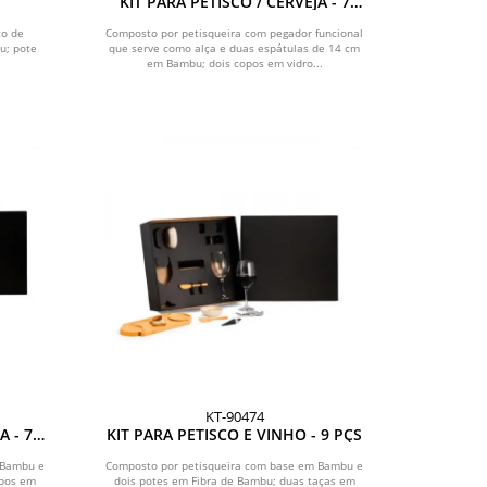
KIT PARA PETISCO / CERVEJA - 7
PÇS
to de
Composto por petisqueira com pegador funcional
u; pote
que serve como alça e duas espátulas de 14 cm
em Bambu; dois copos em vidro...
KT-90474
A - 7
KIT PARA PETISCO E VINHO - 9 PÇS
 Bambu e
Composto por petisqueira com base em Bambu e
opos em
dois potes em Fibra de Bambu; duas taças em