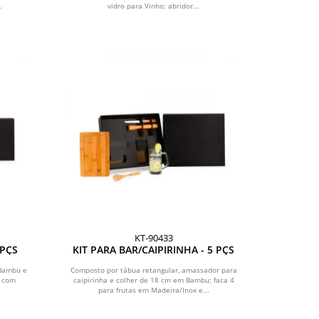
.
vidro para Vinho; abridor...
KT-90433
 PÇS
KIT PARA BAR/CAIPIRINHA - 5 PÇS
 Bambu e
Composto por tábua retangular, amassador para
o com
caipirinha e colher de 18 cm em Bambu; faca 4
para frutas em Madeira/Inox e...