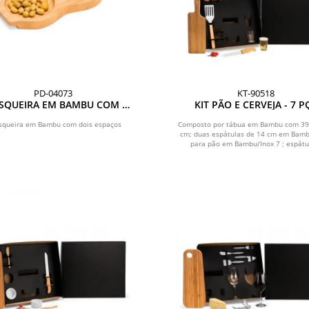
PD-04073
KT-90518
ISQUEIRA EM BAMBU COM 2
KIT PÃO E CERVEJA - 7 P
POSICOES
isqueira em Bambu com dois espaços
Composto por tábua em Bambu com 39
cm; duas espátulas de 14 cm em Bamb
para pão em Bambu/Inox 7 ; espátul