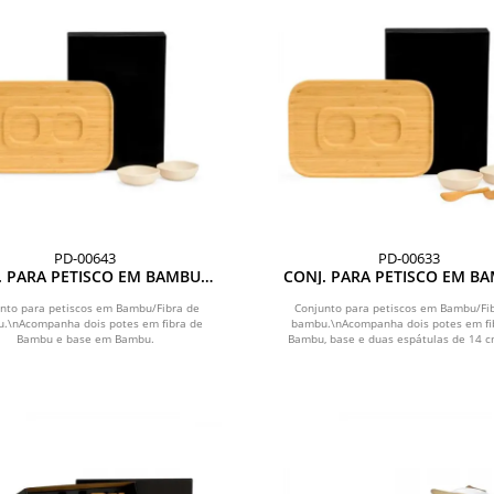
PD-00643
PD-00633
. PARA PETISCO EM BAMBU /
CONJ. PARA PETISCO EM BA
FIBRA DE BAMBU - 3 PÇS
FIBRA DE BAMBU - 5 PÇ
nto para petiscos em Bambu/Fibra de
Conjunto para petiscos em Bambu/Fi
.\nAcompanha dois potes em fibra de
bambu.\nAcompanha dois potes em fi
Bambu e base em Bambu.
Bambu, base e duas espátulas de 14 c