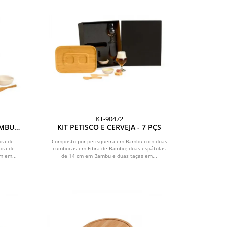
KT-90472
MBU /
KIT PETISCO E CERVEJA - 7 PÇS
S
bra de
Composto por petisqueira em Bambu com duas
bra de
cumbucas em Fibra de Bambu; duas espátulas
m em...
de 14 cm em Bambu e duas taças em...