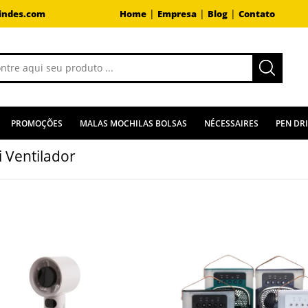
|
|
|
indes.com
Home
Empresa
Blog
Contato
PROMOÇÕES
MALAS MOCHILAS BOLSAS
NÉCESSAIRES
PEN DR
i Ventilador