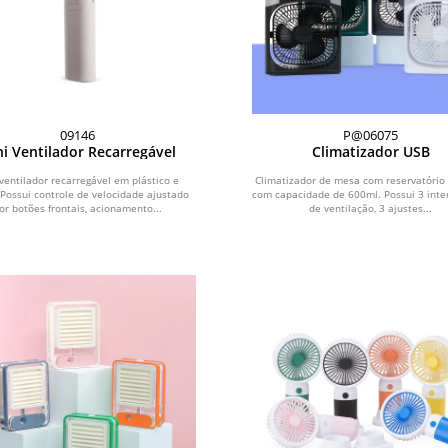
09146
P@06075
i Ventilador Recarregável
Climatizador USB
ventilador recarregável em plástico e
Climatizador de mesa com reservatório
 Possui controle de velocidade ajustado
com capacidade de 600ml. Possui 3 inte
or botões frontais, acionamento...
de ventilação, 3 ajustes...