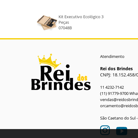
LARANJA
Kit Executivo Ecológico 3
MARROM
Peças
07048B
VERDE ÁGUA
Atendimento
Rei dos Brindes
CNPJ: 18.152.458/
11 4232-7142
(11) 91779-9700 Wh
vendas@reidosbrin
orcamento@reidosb
São Caetano do Sul 