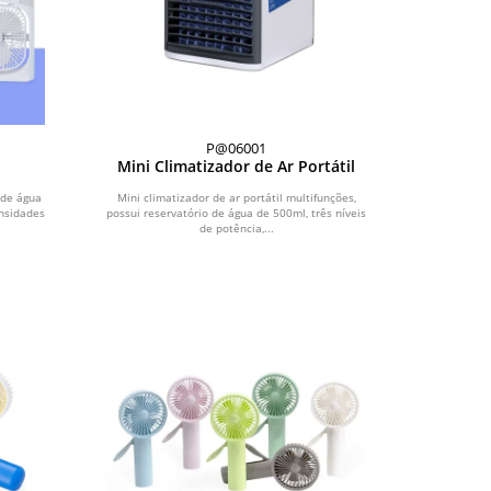
P@06001
Mini Climatizador de Ar Portátil
 de água
Mini climatizador de ar portátil multifunções,
nsidades
possui reservatório de água de 500ml, três níveis
de potência,...