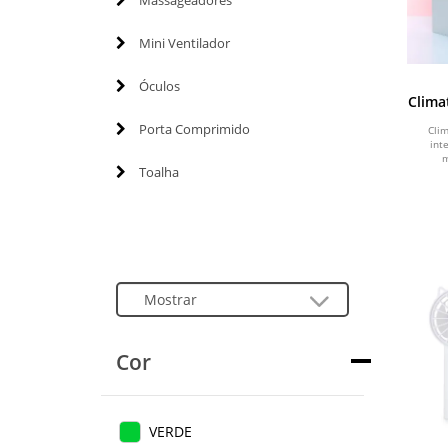
Massageadores
Mini Ventilador
Óculos
Clima
Porta Comprimido
Clim
int
m
Toalha
Cor
VERDE