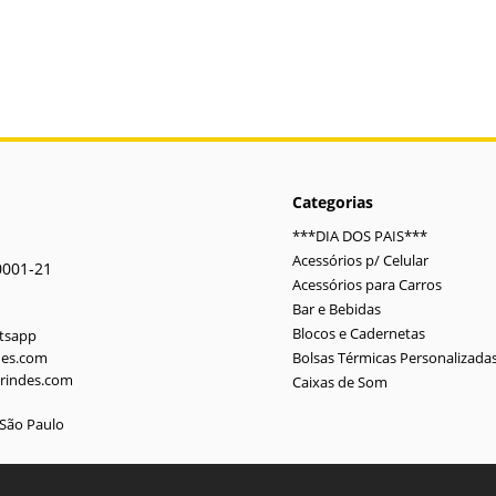
Categorias
***DIA DOS PAIS***
Acessórios p/ Celular
0001-21
Acessórios para Carros
Bar e Bebidas
Blocos e Cadernetas
atsapp
des.com
Bolsas Térmicas Personalizada
rindes.com
Caixas de Som
-São Paulo