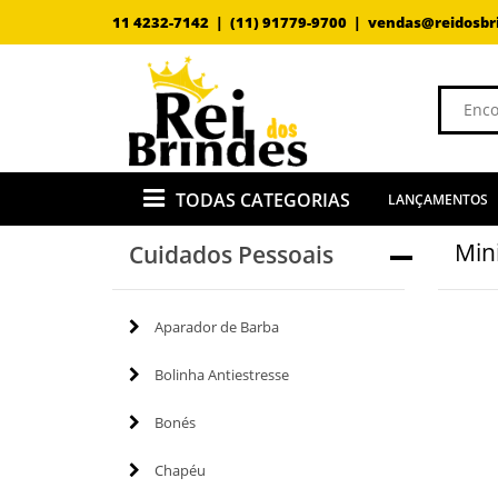
11 4232-7142 |
(11) 91779-9700 |
vendas@reidosbr
TODAS CATEGORIAS
LANÇAMENTOS
Min
Cuidados Pessoais
Aparador de Barba
Bolinha Antiestresse
Bonés
Chapéu