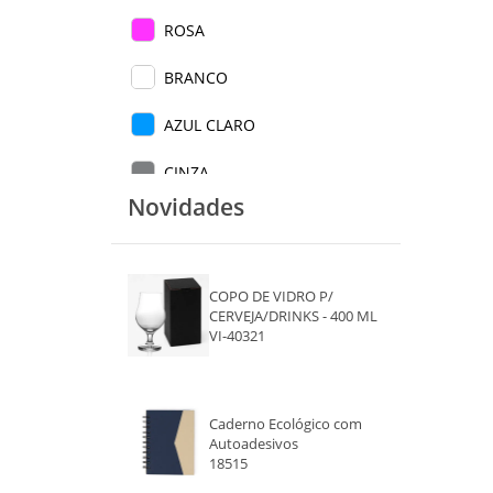
ROSA
BRANCO
AZUL CLARO
CINZA
Novidades
ROSA CLARO
VERDE CLARO
COPO DE VIDRO P/
VERDE ESCURO
CERVEJA/DRINKS - 400 ML
VI-40321
AZUL
AMARELO
Caderno Ecológico com
Autoadesivos
PRETO
18515