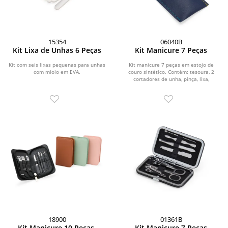
15354
06040B
Kit Lixa de Unhas 6 Peças
Kit Manicure 7 Peças
Kit com seis lixas pequenas para unhas
Kit manicure 7 peças em estojo de
com miolo em EVA.
couro sintético. Contém: tesoura, 2
cortadores de unha, pinça, lixa,
empurrador de...
18900
01361B
Kit Manicure 10 Peças
Kit Manicure 7 Peças