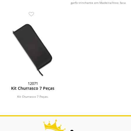
garfo trinchante em Madeira/Inox; faca
3”...
12071
Kit Churrasco 7 Peças
Kit Churrasco 7 Peças.