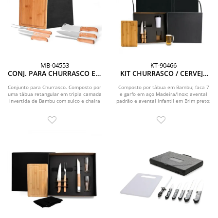
MB-04553
KT-90466
CONJ. PARA CHURRASCO EM
KIT CHURRASCO / CERVEJA
BAMBU / MADEIRA / INOX
EM BAMBU / MADEIRA /
TEXAS - 7 PÇS
INOX - 7 PÇS
Conjunto para Churrasco. Composto por
Composto por tábua em Bambu; faca 7
uma tábua retangular em tripla camada
e garfo em aço Madeira/Inox; avental
invertida de Bambu com sulco e chaira
padrão e avental infantil em Brim preto;
em...
caneca...