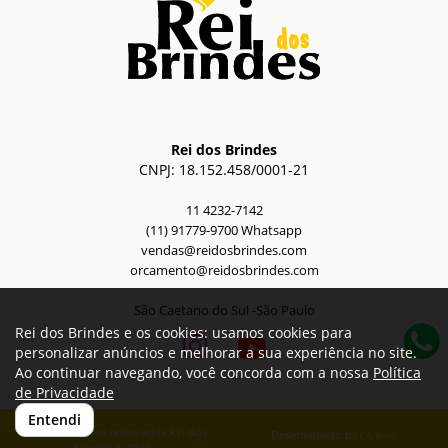
Rei dos Brindes
CNPJ: 18.152.458/0001-21
11 4232-7142
(11) 91779-9700 Whatsapp
vendas@reidosbrindes.com
orcamento@reidosbrindes.com
São Caetano do Sul -São Paulo
Rei dos Brindes e os cookies: usamos cookies para
personalizar anúncios e melhorar a sua experiência no site.
Ao continuar navegando, você concorda com a nossa
Política
de Privacidade
Entendi
Todos os direitos reservados Rei dos
Desenvolvido por
A. Jung
Brindes © 2026