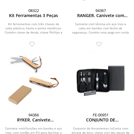
08322
94367
Kit Ferramentas 3 Peças
RANGER. Canivete com
lâmina metálica em aço
inox e cabo em bambu
Kit ferramentas com três chaves de
Canivete com lâmina em aço inox e
cabo plástico, haste e ponta metálicas.
cabo em bambu, com fecho de
Contém chave de fenda, chave Phillips e
segurança. Contém uma pega em corda
chave...
para fácil...
94366
FE-00951
RYKER. Canivete
CONJUNTO DE
multifunções com 7
FERRAMENTAS MULTI -
funções, em bambu e aço
CHAVES - 16 PÇS
Canivete multifunções em bambu e aço
Conjunto de ferramentas.\nConta com
inox, com cordão em PU para facilitar o
inox
alicate de bico; chave com dez peças de