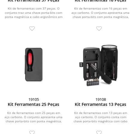
Kit de ferramentas com 37 peças. O
Kit de ferramentas com 16 peças em
conjunto traz uma chave porta-bits com
aço carbono. O conjunto apresenta uma
ponta magnética e cabo ergonômico em
chave porta-bits com ponta magnética,
plástico...
cabo...
19105
19108
Kit Ferramentas 25 Peças
Kit Ferramentas 13 Peças
Kit de ferramentas com 25 peças em
Kit de ferramentas com 13 peças em
aço carbono. O conjunto apresenta uma
aço carbono. O conjunto conta com
chave porta-bits com ponta magnética,
chave porta-bits magnética com cabo
cabo...
em polipropileno...