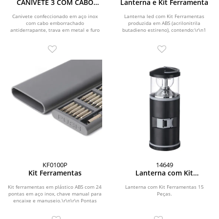
CANIVETE 3 COM CABO
Lanterna e Kit Ferramenta
EMBORRACHADO E BAINHA
EM COURO
Canivete confeccionado em aço inox
Lanterna led com Kit Ferramentas
com cabo emborrachado
produzida em ABS (acrilonitrila
antiderrapante, trava em metal e furo
butadieno estireno), contendo:\r\n1
no cabo para argola....
Trena de 1 metro;\r\n1...
KF0100P
14649
Kit Ferramentas
Lanterna com Kit
Ferramentas 15 Peças
Kit ferramentas em plástico ABS com 24
Lanterna com Kit Ferramentas 15
pontas em aço inox, chave manual para
Peças.
encaixe e manuseio.\r\n\r\n Pontas
Torx -...