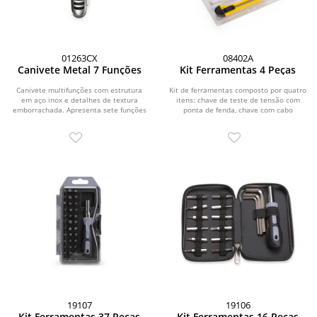
01263CX
08402A
Canivete Metal 7 Funções
Kit Ferramentas 4 Peças
Canivete multifunções com estrutura
Kit de ferramentas composto por quatro
em aço inox e detalhes de textura
itens: chave de teste de tensão com
emborrachada. Apresenta sete funções
ponta de fenda, chave com cabo
diferentes:...
plástico e...
19107
19106
Kit Ferramentas 37 Peças
Kit Ferramentas 16 Peças