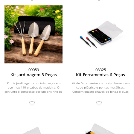
09059
08325
Kit Jardinagem 3 Peças
Kit Ferramentas 6 Peças
Kit de jardinagem com três peças em
Kit de ferramentas com seis chaves com
aço inox 410 e cabos de madeira. O
cabo plástico e pontas metálicas.
conjunto é composto por um ancinho de
Contém quatro chaves de fenda e duas
três...
chaves...