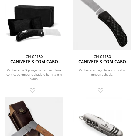
CN-02130
CN-01130
CANIVETE 3 COM CABO
CANIVETE 3 COM CABO
EMBORRACHADO E BAINHA
EMBORRACHADO
EM NYLON
Canivete de 3 polegadas em aço inox
Canivete em aço inox com cabo
com cabo emborrachado e bainha em
emborrachado.
nylon.